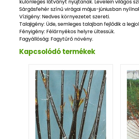
különleges látványt nyújtanak. Levelein világos s
Sárgásfehér színű virágai május-júniusban nyílna
Vízigény: Nedves környezetet szereti.
Talajigény: Üde, semleges talajban fejlődik a legj
Fényigény: Félárnyékos helyre ültessük.
Fagyállóság: Fagytűrő növény.
Kapcsolódó termékek