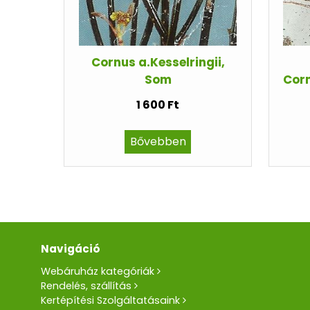
Cornus a.Kesselringii,
Som
Corn
1 600 Ft
Bővebben
Navigáció
Webáruház kategóriák
Rendelés, szállítás
Kertépítési Szolgáltatásaink