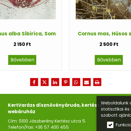
us alba Sibirica, Som
Cornus mas, Húsos 
2 150 Ft
2 500 Ft
Bővebben
Bővebben
Weboldalunk a
KertVarázs dísznövényáruda, kertészet és
statisztikai é
webáruház
szabott ajánl
Cím: 5100 Jászberény Kertész utca 5.
Funkci
Telefon/Fax:
+36 57 400 455