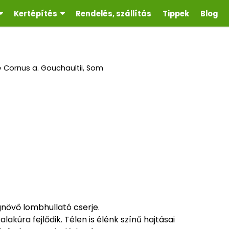
Kertépítés
Rendelés, szállítás
Tippek
Blog
»
Cornus a. Gouchaultii, Som
növő lombhullató cserje.
lakúra fejlődik. Télen is élénk színű hajtásai