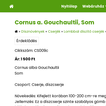
Nyitólap
Webáruház
Cornus a. Gouchaultii, Som
»
Dísznövények
»
Cserjék
»
Lombbal díszítő cserjék
Érdeklődés
Cikkszám: CS009c
Ár:
1 500 Ft
Cornus alba Gouchaultii
Som
Csoport: Cserje, díszcserje
Növekedés: Kifejlett korában 100-200 cm-re meg
Jellemzés: Ez a díszcserje szinte szabályos gömb a