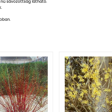
zínű sávozottság látható.
k.
obban.