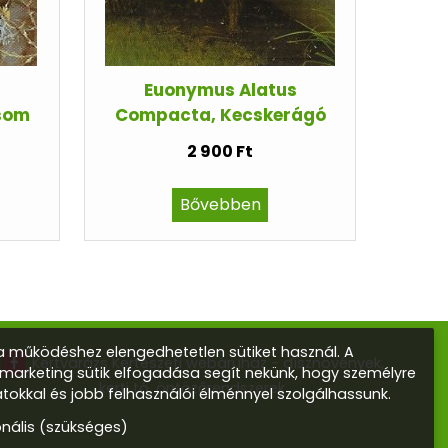
Euonymus Alatus
som
Compacta, Kecskerágó
2 900 Ft
Bővebben
 működéshez elengedhetetlen sütiket használ. A
Kertvarázs Kertészeti webáruház - dísznövények,
s marketing sütik elfogadása segít nekünk, hogy személyre
kerti tó, öntözőrendszerek
atokkal és jobb felhasználói élménnyel szolgálhassunk.
onális (szükséges)