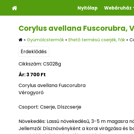
Nyitólap
Webáruház
Corylus avellana Fuscorubra,
»
Gyümölcstermők
»
Ehető termésű cserjék, fák
»
C
Érdeklődés
Cikkszám: CS028g
Ár:
3 700 Ft
Corylus avellana Fuscorubra
Vérogyoró
Csoport: Cserje, Díszcserje
Növekedés: Lassú növekedésű, 3-5 m magasra nö
Jellemzői: Dísznövényként a korai virágzása és bor