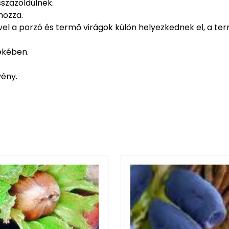
sszazöldülnek.
hozza.
ivel a porzó és termő virágok külön helyezkednek el, a t
ekében.
vény.