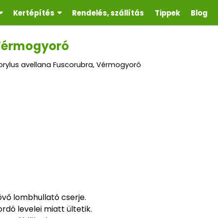
Kertépítés
Rendelés, szállítás
Tippek
Blog
 Vérmogyoró
orylus avellana Fuscorubra, Vérmogyoró
vő lombhullató cserje.
dó levelei miatt ültetik.