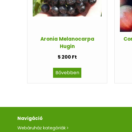
Aronia Melanocarpa
Cor
Hugin
5 200 Ft
Bővebben
Navigáció
Webáruház kategóriák