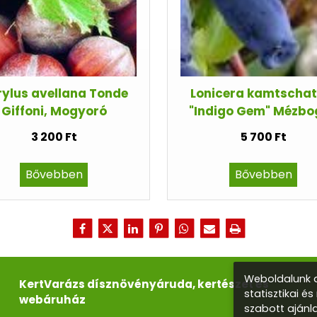
ylus avellana Tonde
Lonicera kamtschat
Giffoni, Mogyoró
"Indigo Gem" Mézbo
3 200 Ft
5 700 Ft
Bővebben
Bővebben
Weboldalunk a
KertVarázs dísznövényáruda, kertészet és
statisztikai é
webáruház
szabott ajánl