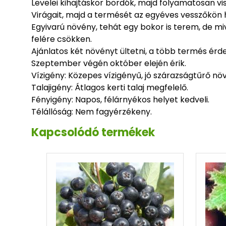
Levelei kihajtáskor bordók, majd folyamatosan vi
Virágait, majd a termését az egyéves vesszőkön 
Egyivarú növény, tehát egy bokor is terem, de m
felére csökken.
Ajánlatos két növényt ültetni, a több termés érd
Szeptember végén október elején érik.
Vízigény: Közepes vízigényű, jó szárazságtűrő nö
Talajigény: Átlagos kerti talaj megfelelő.
Fényigény: Napos, félárnyékos helyet kedveli.
Télállóság: Nem fagyérzékeny.
Kapcsolódó termékek