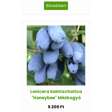
Bővebben
Lonicera kamtschatica
"Honeybee" Mézbogyó
5 200 Ft