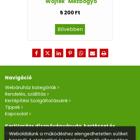
"Wojtek" Mézbogyó
5 200 Ft
Bővebben
Navigáció
Webáruház kategóriák
Rendelés, szállítás
Kertépítési Szolgáltatásaink
Tippek
Kapcsolat
KertVarázs dísznövényáruda, kertészet és
webáruház
Weboldalunk a működéshez elengedhetetlen sütiket