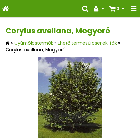
0
Corylus avellana, Mogyoró
»
Gyümölcstermők
»
Ehető termésű cserjék, fák
»
Corylus avellana, Mogyoró