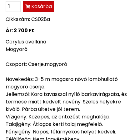
Kosárba
Cikkszám: CS028a
Ár:
2 700 Ft
Corylus avellana
Mogyoró
Csoport: Cserje,mogyoró
Növekedés: 3-5 m magasra növő lombhullató
mogyoró cserje.
Jellemzői: Kora tavasszal nyíló barkavirágzata, és
termése miatt kedvelt növény. Szeles helyekre
kiváló. Párba ültetve jól terem.
Vízigény: Közepes, az öntözést meghálálja.
Talajigény: Átlagos kerti talaj megfelelő.
Fényigény: Napos, félárnyékos helyet kedveli.
Télállóság: Nem fagyérzékeny.