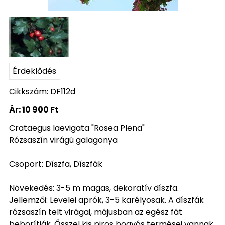
Érdeklődés
Cikkszám: DF112d
Ár:
10 900 Ft
Crataegus laevigata "Rosea Plena"
Rózsaszín virágú galagonya
Csoport: Díszfa, Díszfák
Növekedés: 3-5 m magas, dekoratív díszfa.
Jellemzői: Levelei aprók, 3-5 karélyosak. A díszfák
rózsaszín telt virágai, májusban az egész fát
beborítják. Ősszel kis piros bogyós termései vannak.