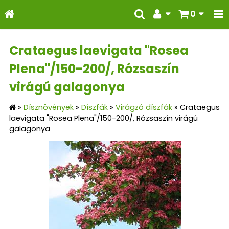
0
Crataegus laevigata "Rosea
Plena"/150-200/, Rózsaszín
virágú galagonya
»
Dísznövények
»
Díszfák
»
Virágzó díszfák
»
Crataegus
laevigata "Rosea Plena"/150-200/, Rózsaszín virágú
galagonya