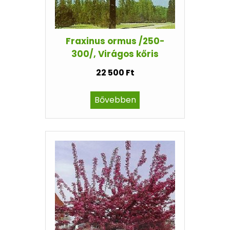
Fraxinus ormus /250-
300/, Virágos kőris
22 500 Ft
Bővebben