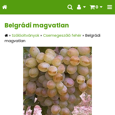
0
Belgrádi magvatlan
»
Szőlőoltványok
»
Csemegeszőlő fehér
»
Belgrádi
magvatlan