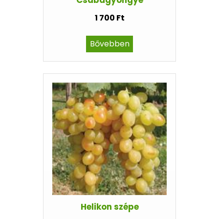
Csabagyöngye
1 700 Ft
Bővebben
Helikon szépe