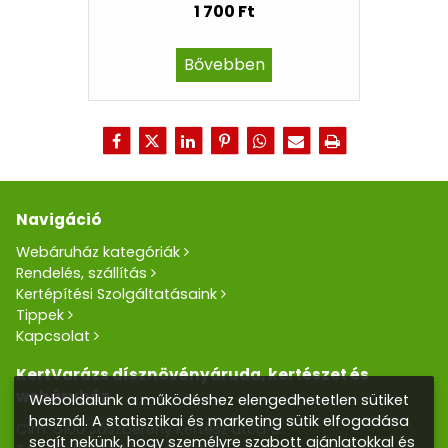
1 700 Ft
Bővebben
Navigáció
Webáruház kategóriák
Rendelés, szállítás
Kertépítési Szolgáltatásaink
Tippek
Kapcsolat
KertVarázs dísznövényáruda, kertészet és
webáruház
Weboldalunk a működéshez elengedhetetlen sütiket
használ. A statisztikai és marketing sütik elfogadása
Cím: 5100 Jászberény Kertész utca 5.
segít nekünk, hogy személyre szabott ajánlatokkal és