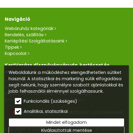
Navigáció
Webáruház kategóriák
Rendelés, szállítás
Kertépítési Szolgáltatásaink
Tippek
Kapcsolat
KertVarázs dísznövényáruda, kertészet és
webáruház
Weboldalunk a működéshez elengedhetetlen sütiket
használ. A statisztikai és marketing sütik elfogadása
Cím: 5100 Jászberény Kertész utca 5.
segít nekünk, hogy személyre szabott ajánlatokkal és
Telefon/Fax:
+36 57 400 455
jobb felhasználói élménnyel szolgálhassunk.
Mobil:
+36 30 390 2856
,
+36 20 405 0405
E-mail:
kertvarazs.online@gmail.com
Funkcionális (szükséges)
Analitikai, statisztikai
Kertvarázs Kertészeti webáruház - dísznövények,
kerti tó, öntözőrendszerek
Mindet elfogadom
Copyright © 2026 Kertvarázs dísznövény- és kertészeti
Kiválasztottak mentése