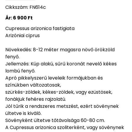
Cikkszám: FN614c
Ár:
6 900 Ft
Cupressus arizonica fastigiata
Arizóniai ciprus
Növekedés: 8-12 méter magasra növő örökzöld
fenyő.
Jellemzés: Kúp alakú, sűrű koronát nevelő kékes
lombú fenyő.
Apró pikkelyszerű leveleik formájukban és
színükben változatosak,
szürkés-zöldek, kékes-zöldek, vagy ezüstösek,
fonákjuk fehéres rajzolatú.
Jól tűrik a rendszeres metszést, ezért sövénynek
ültetve is kiváló.
Sövényként ültetve tőtávolsága 60-80 cm.
A Cupressus arizonica szoliterként, vagy sövénynek