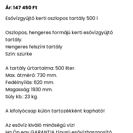
Ár:
147 450 Ft
Esővízgyűjtő kerti oszlopos tartály 500 l
Oszlopos, hengeres formájú kerti esővízgyűjtő
tartály.
Hengeres felszíni tartály
Szín: szürke
A tartály űrtartalma: 500 liter.
Max. átmérő: 730 mm.
Fedélnyílás: 620 mm.
Magasság: 1930 mm.
Súly kb.: 23 kg.
A kifolyócsap külön tartozékként kapható!
Az esővíz kiváló minőségű víz!
Ha Ön egy GARANTIA típusú esővízhasznosító