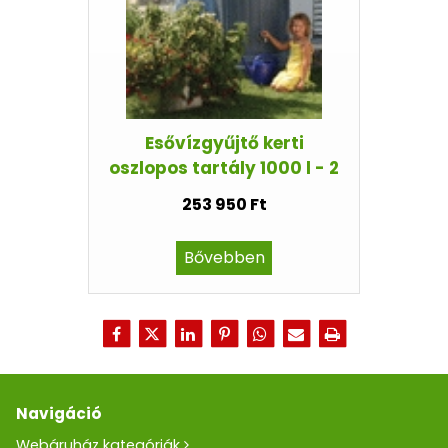
Esővízgyűjtő kerti
oszlopos tartály 1000 l - 2
253 950 Ft
Bővebben
Navigáció
Webáruház kategóriák