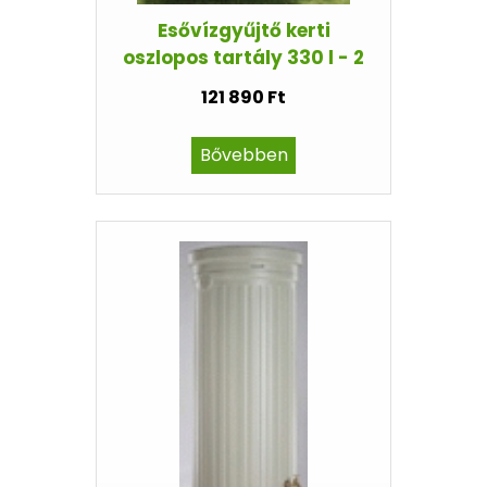
Esővízgyűjtő kerti
oszlopos tartály 330 l - 2
121 890 Ft
Bővebben