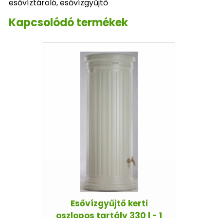
esővíztároló, esővízgyűjtő
Kapcsolódó termékek
Esővízgyűjtő kerti
oszlopos tartály 330 l - 1