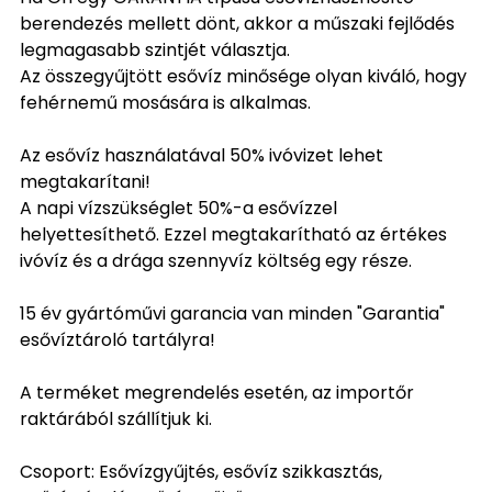
berendezés mellett dönt, akkor a műszaki fejlődés
legmagasabb szintjét választja.
Az összegyűjtött esővíz minősége olyan kiváló, hogy
fehérnemű mosására is alkalmas.
Az esővíz használatával 50% ivóvizet lehet
megtakarítani!
A napi vízszükséglet 50%-a esővízzel
helyettesíthető. Ezzel megtakarítható az értékes
ivóvíz és a drága szennyvíz költség egy része.
15 év gyártóművi garancia van minden "Garantia"
esővíztároló tartályra!
A terméket megrendelés esetén, az importőr
raktárából szállítjuk ki.
Csoport: Esővízgyűjtés, esővíz szikkasztás,