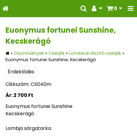
0
Euonymus fortunei Sunshine,
Kecskerágó
»
Dísznövények
»
Cserjék
»
Lombbal díszítő cserjék
»
Euonymus fortunei Sunshine, Kecskerágó
Érdeklődés
Cikkszám: CS040m
Ár:
2 700 Ft
Euonymus fortunei Sunshine
Kecskerágó
Lombja sárgatarka.