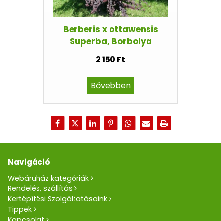
Berberis x ottawensis
Superba, Borbolya
2 150 Ft
Bővebben
Navigáció
Webáruház kategóriák
Rendelés, szállítás
Kertépítési Szolgáltatásaink
Tippek
Kapcsolat