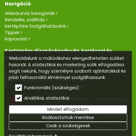
Navigáció
Webáruház kategóriák
Rendelés, szállítás
Kertépítési Szolgáltatásaink
Tippek
Kapcsolat
KertVarázs dísznövényáruda, kertészet és
webáruház
Weboldalunk a működéshez elengedhetetlen sütiket
használ. A statisztikai és marketing sütik elfogadása
Cím: 5100 Jászberény Kertész utca 5.
segít nekünk, hogy személyre szabott ajánlatokkal és
Telefon/Fax:
+36 57 400 455
jobb felhasználói élménnyel szolgálhassunk.
Mobil:
+36 30 390 2856
,
+36 20 405 0405
E-mail:
kertvarazs.online@gmail.com
Funkcionális (szükséges)
Analitikai, statisztikai
Kertvarázs Kertészeti webáruház - dísznövények,
kerti tó, öntözőrendszerek
Mindet elfogadom
Copyright © 2026 Kertvarázs dísznövény- és kertészeti
Kiválasztottak mentése
webáruház. Minden jog fenntartva.
Elállás a szerződéstől
Csak a szükségesek
Impresszum
Adatvédelmi nyilatkozat
ÁSZF
Süti
beállítások