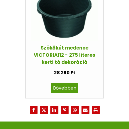
Szökőkút medence
VICTORIA112 - 275 literes
kerti tó dekoráció
28 250 Ft
Bővebben