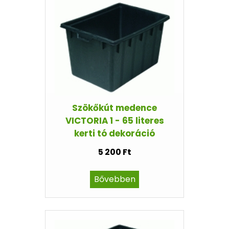
Szökőkút medence
VICTORIA 1 - 65 literes
kerti tó dekoráció
5 200 Ft
Bővebben