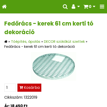
0
Fedőrács - kerek 61 cm kerti tó
dekoráció
»
Tóépítés, ápolás
»
DECOR szökőkút szettek
»
Fedőrács - kerek 61 cm kerti tó dekoráció
Kosárba
Cikkszám: 1322019
Ár:
18 450 Ft