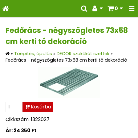
0
Fedőrács - négyszögletes 73x58
cm kerti tó dekoráció
»
Tóépítés, ápolás
»
DECOR szökőkút szettek
»
Fedőrács - négyszögletes 73x58 cm kerti tó dekoráció
Kosárba
Cikkszám: 1322027
Ár:
24 350 Ft