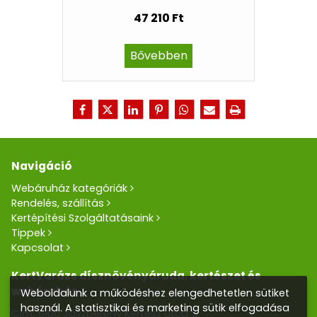
47 210 Ft
Bővebben
Navigáció
Webáruház kategóriák
Rendelés, szállítás
Kertépítési Szolgáltatásaink
Tippek
Kapcsolat
KertVarázs dísznövényáruda, kertészet és
webáruház
Weboldalunk a működéshez elengedhetetlen sütiket
használ. A statisztikai és marketing sütik elfogadása
Cím: 5100 Jászberény Kertész utca 5.