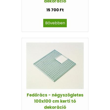
dekoráció
15 700 Ft
Bővebben
Fedőrács - négyszögletes
100x100 cm kerti tó
dekoráció