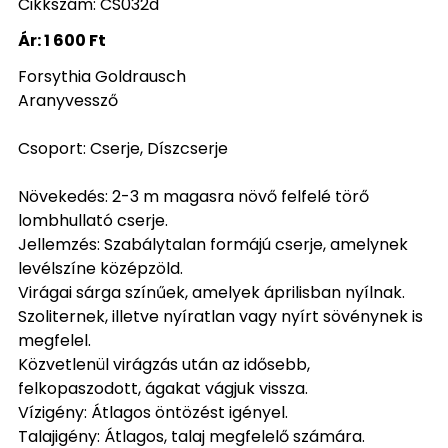
Cikkszám: CS032d
Ár:
1 600 Ft
Forsythia Goldrausch
Aranyvessző
Csoport: Cserje, Díszcserje
Növekedés: 2-3 m magasra növő felfelé törő
lombhullató cserje.
Jellemzés: Szabálytalan formájú cserje, amelynek
levélszíne középzöld.
Virágai sárga színűek, amelyek áprilisban nyílnak.
Szoliternek, illetve nyíratlan vagy nyírt sövénynek is
megfelel.
Közvetlenül virágzás után az idősebb,
felkopaszodott, ágakat vágjuk vissza.
Vízigény: Átlagos öntözést igényel.
Talajigény: Átlagos, talaj megfelelő számára.