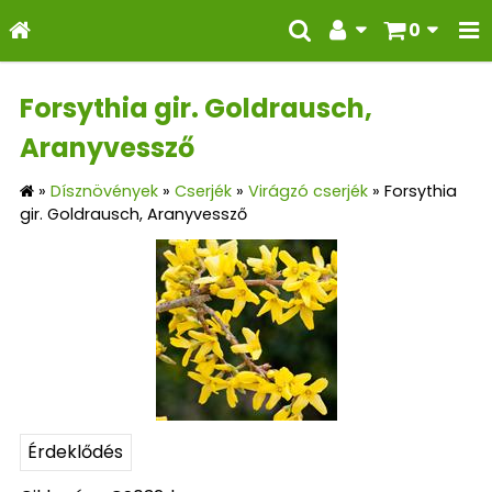
0
Forsythia gir. Goldrausch,
Aranyvessző
»
Dísznövények
»
Cserjék
»
Virágzó cserjék
»
Forsythia
gir. Goldrausch, Aranyvessző
Érdeklődés