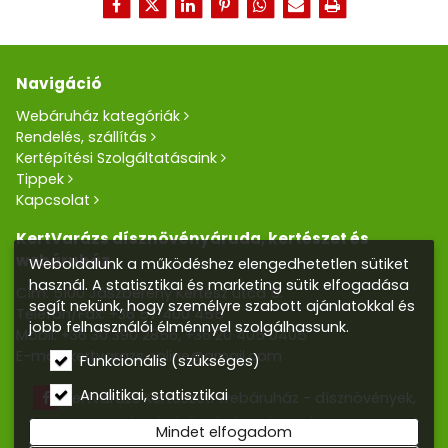
Navigáció
Webáruház kategóriák
Rendelés, szállítás
Kertépítési Szolgáltatásaink
Tippek
Kapcsolat
KertVarázs dísznövényáruda, kertészet és
webáruház
Weboldalunk a működéshez elengedhetetlen sütiket
használ. A statisztikai és marketing sütik elfogadása
Cím: 5100 Jászberény Kertész utca 5.
segít nekünk, hogy személyre szabott ajánlatokkal és
Telefon/Fax:
+36 57 400 455
jobb felhasználói élménnyel szolgálhassunk.
Mobil:
+36 30 390 2856
,
+36 20 405 0405
E-mail:
kertvarazs.online@gmail.com
Funkcionális (szükséges)
Analitikai, statisztikai
Kertvarázs Kertészeti webáruház - dísznövények,
kerti tó, öntözőrendszerek
Mindet elfogadom