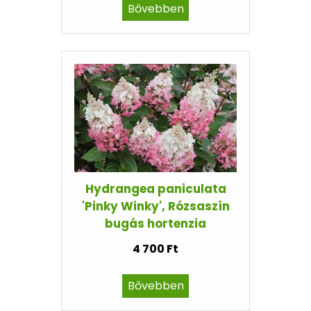
Bővebben
Hydrangea paniculata
'Pinky Winky', Rózsaszín
bugás hortenzia
4 700 Ft
Bővebben