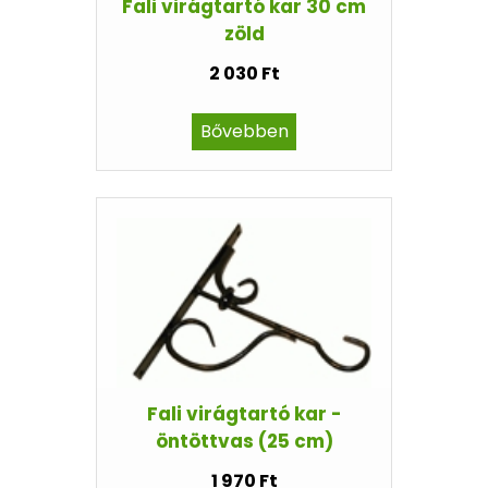
Fali virágtartó kar 30 cm
zöld
2 030 Ft
Bővebben
Fali virágtartó kar -
öntöttvas (25 cm)
1 970 Ft