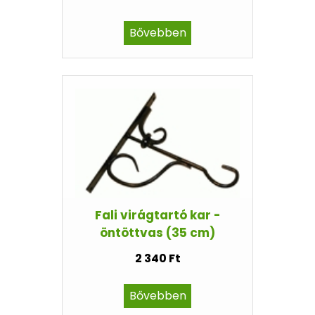
Bővebben
Fali virágtartó kar -
öntöttvas (35 cm)
2 340 Ft
Bővebben