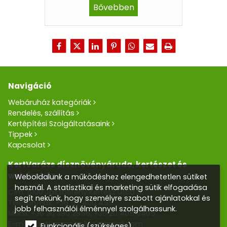
Bővebben
Navigáció
Webáruház kategóriák
Rendelés, szállítás
Kertépítési Szolgáltatásaink
Tippek
Kapcsolat
KertVarázs dísznövényáruda, kertészet és
webáruház
Weboldalunk a működéshez elengedhetetlen sütiket
használ. A statisztikai és marketing sütik elfogadása
Cím: 5100 Jászberény Kertész utca 5.
segít nekünk, hogy személyre szabott ajánlatokkal és
Telefon/Fax:
+36 57 400 455
jobb felhasználói élménnyel szolgálhassunk.
Mobil:
+36 30 390 2856
,
+36 20 405 0405
E-mail:
kertvarazs.online@gmail.com
Funkcionális (szükséges)