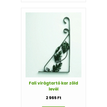
Fali virágtartó kar zöld
levél
2 965 Ft