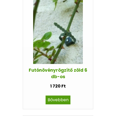
Futónövényrögzítő zöld 6
db-os
1 720 Ft
Bővebben