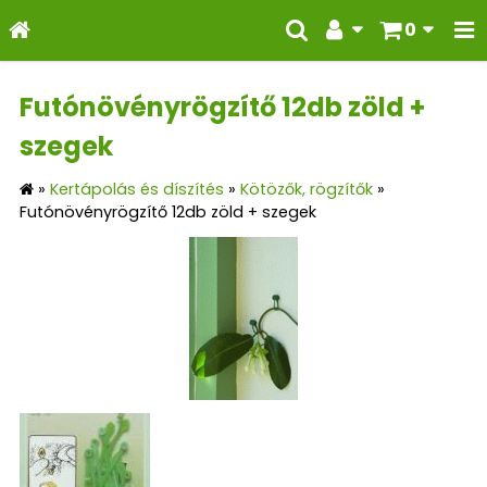
0
Futónövényrögzítő 12db zöld +
szegek
»
Kertápolás és díszítés
»
Kötözők, rögzítők
»
Futónövényrögzítő 12db zöld + szegek