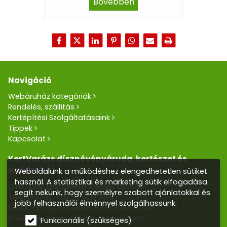
Bővebben
Navigáció
Webáruház kategóriák
Rendelés, szállítás
Kertépítési Szolgáltatásaink
Tippek
Kapcsolat
KertVarázs dísznövényáruda, kertészet és
webáruház
Weboldalunk a működéshez elengedhetetlen sütiket
használ. A statisztikai és marketing sütik elfogadása
Cím: 5100 Jászberény Kertész utca 5.
segít nekünk, hogy személyre szabott ajánlatokkal és
Telefon/Fax:
+36 57 400 455
jobb felhasználói élménnyel szolgálhassunk.
Mobil:
+36 30 390 2856
,
+36 20 405 0405
E-mail:
kertvarazs.online@gmail.com
Funkcionális (szükséges)