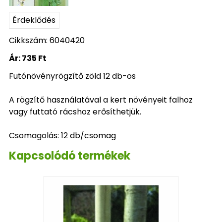
Érdeklődés
Cikkszám: 6040420
Ár:
735 Ft
Futónövényrögzítő zöld 12 db-os
A rögzítő használatával a kert növényeit falhoz
vagy futtató rácshoz erősíthetjük.
Csomagolás: 12 db/csomag
Kapcsolódó termékek