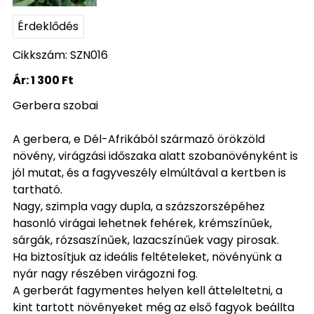
Érdeklődés
Cikkszám: SZN016
Ár:
1 300 Ft
Gerbera szobai
A gerbera, e Dél-Afrikából származó örökzöld
növény, virágzási időszaka alatt szobanövényként is
jól mutat, és a fagyveszély elmúltával a kertben is
tartható.
Nagy, szimpla vagy dupla, a százszorszépéhez
hasonló virágai lehetnek fehérek, krémszínűek,
sárgák, rózsaszínűek, lazacszínűek vagy pirosak.
Ha biztosítjuk az ideális feltételeket, növényünk a
nyár nagy részében virágozni fog.
A gerberát fagymentes helyen kell átteleltetni, a
kint tartott növényeket még az első fagyok beállta