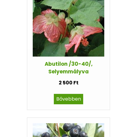
Abutilon /30-40/,
Selyemmályva
2 500 Ft
Bővebben