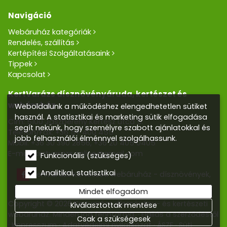
Navigáció
Webáruház kategóriák
Rendelés, szállítás
Kertépítési Szolgáltatásaink
Tippek
Kapcsolat
KertVarázs dísznövényáruda, kertészet és
webáruház
Weboldalunk a működéshez elengedhetetlen sütiket
használ. A statisztikai és marketing sütik elfogadása
Cím: 5100 Jászberény Kertész utca 5.
segít nekünk, hogy személyre szabott ajánlatokkal és
Telefon/Fax:
+36 57 400 455
jobb felhasználói élménnyel szolgálhassunk.
Mobil:
+36 30 390 2856
,
+36 20 405 0405
E-mail:
kertvarazs.online@gmail.com
Funkcionális (szükséges)
Analitikai, statisztikai
Kertvarázs Kertészeti webáruház - dísznövények,
kerti tó, öntözőrendszerek
Mindet elfogadom
Copyright © 2026 Kertvarázs dísznövény- és kertészeti
Kiválasztottak mentése
webáruház. Minden jog fenntartva.
Elállás a szerződéstől
Csak a szükségesek
Impresszum
Adatvédelmi nyilatkozat
ÁSZF
Süti