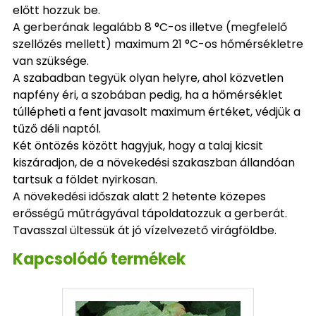
előtt hozzuk be.
A gerberának legalább 8 °C-os illetve (megfelelő
szellőzés mellett) maximum 21 °C-os hőmérsékletre
van szüksége.
A szabadban tegyük olyan helyre, ahol közvetlen
napfény éri, a szobában pedig, ha a hőmérséklet
túllépheti a fent javasolt maximum értéket, védjük a
tűző déli naptól.
Két öntözés között hagyjuk, hogy a talaj kicsit
kiszáradjon, de a növekedési szakaszban állandóan
tartsuk a földet nyirkosan.
A növekedési időszak alatt 2 hetente közepes
erősségű műtrágyával tápoldatozzuk a gerberát.
Tavasszal ültessük át jó vízelvezető virágföldbe.
Kapcsolódó termékek