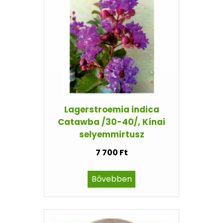
Lagerstroemia indica
Catawba /30-40/, Kínai
selyemmirtusz
7 700 Ft
Bővebben