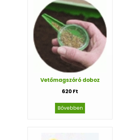
Vetőmagszóró doboz
620 Ft
Bővebben