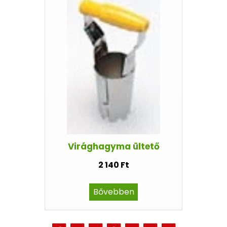
Virághagyma ültető
2 140 Ft
Bővebben