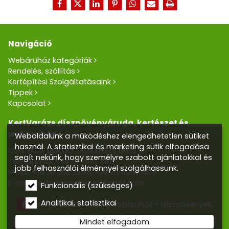
Navigáció
Webáruház kategóriák
Rendelés, szállítás
Kertépítési Szolgáltatásaink
Tippek
Kapcsolat
KertVarázs dísznövényáruda, kertészet és
webáruház
Weboldalunk a működéshez elengedhetetlen sütiket
használ. A statisztikai és marketing sütik elfogadása
Cím: 5100 Jászberény Kertész utca 5.
segít nekünk, hogy személyre szabott ajánlatokkal és
Telefon/Fax:
+36 57 400 455
jobb felhasználói élménnyel szolgálhassunk.
Mobil:
+36 30 390 2856
,
+36 20 405 0405
E-mail:
kertvarazs.online@gmail.com
Funkcionális (szükséges)
Analitikai, statisztikai
Kertvarázs Kertészeti webáruház - dísznövények,
kerti tó, öntözőrendszerek
Mindet elfogadom