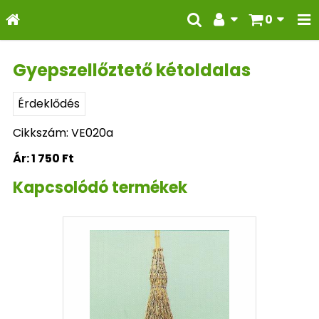
0
Gyepszellőztető kétoldalas
Érdeklődés
Cikkszám: VE020a
Ár:
1 750 Ft
Kapcsolódó termékek