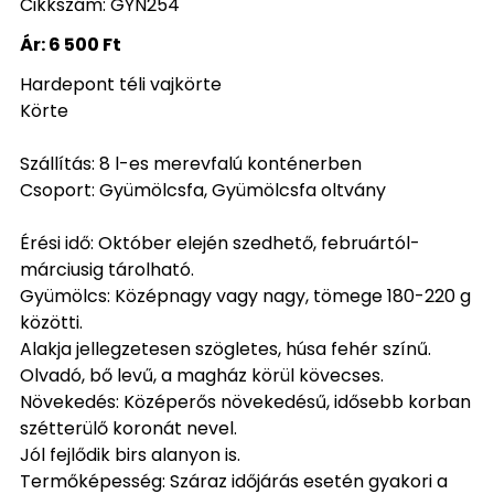
Cikkszám: GYN254
Ár:
6 500 Ft
Hardepont téli vajkörte
Körte
Szállítás: 8 l-es merevfalú konténerben
Csoport: Gyümölcsfa, Gyümölcsfa oltvány
Érési idő: Október elején szedhető, februártól-
márciusig tárolható.
Gyümölcs: Középnagy vagy nagy, tömege 180-220 g
közötti.
Alakja jellegzetesen szögletes, húsa fehér színű.
Olvadó, bő levű, a magház körül kövecses.
Növekedés: Középerős növekedésű, idősebb korban
szétterülő koronát nevel.
Jól fejlődik birs alanyon is.
Termőképesség: Száraz időjárás esetén gyakori a