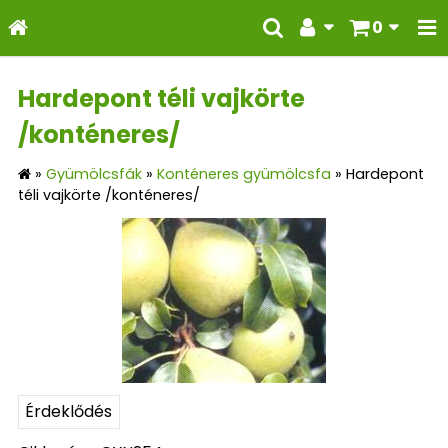
0
Hardepont téli vajkörte
/konténeres/
»
Gyümölcsfák
»
Konténeres gyümölcsfa
»
Hardepont
téli vajkörte /konténeres/
Érdeklődés