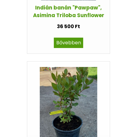
Indián banán "Pawpaw",
Asimina Triloba Sunflower
36 500 Ft
Bővebben