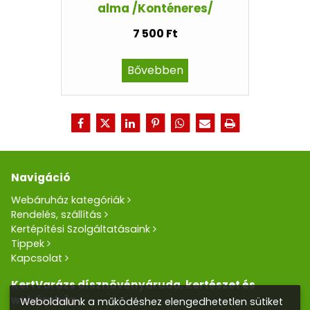
alma /Konténeres/
7 500 Ft
Bővebben
Navigáció
Webáruház kategóriák
Rendelés, szállítás
Kertépítési Szolgáltatásaink
Tippek
Kapcsolat
KertVarázs dísznövényáruda, kertészet és
webáruház
Weboldalunk a működéshez elengedhetetlen sütiket