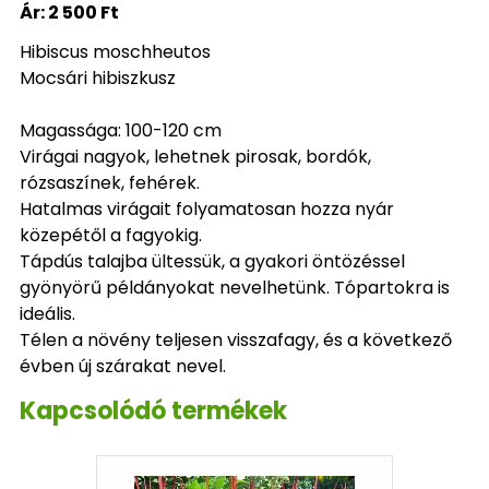
Ár:
2 500 Ft
Hibiscus moschheutos
Mocsári hibiszkusz
Magassága: 100-120 cm
Virágai nagyok, lehetnek pirosak, bordók,
rózsaszínek, fehérek.
Hatalmas virágait folyamatosan hozza nyár
közepétől a fagyokig.
Tápdús talajba ültessük, a gyakori öntözéssel
gyönyörű példányokat nevelhetünk. Tópartokra is
ideális.
Télen a növény teljesen visszafagy, és a következő
évben új szárakat nevel.
Kapcsolódó termékek