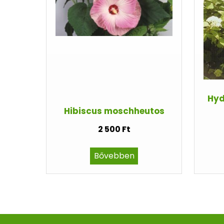
Hyd
Hibiscus moschheutos
2 500 Ft
Bővebben