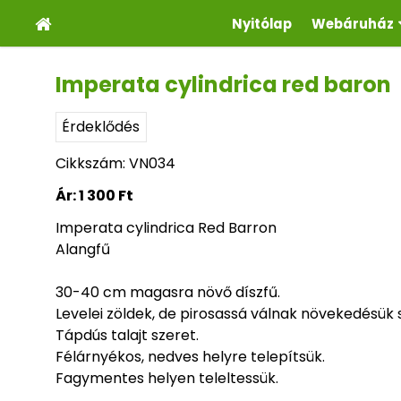
Nyitólap
Webáruház
Imperata cylindrica red baron
Érdeklődés
Cikkszám: VN034
Ár:
1 300 Ft
Imperata cylindrica Red Barron
Alangfű
30-40 cm magasra növő díszfű.
Levelei zöldek, de pirosassá válnak növekedésük 
Tápdús talajt szeret.
Félárnyékos, nedves helyre telepítsük.
Fagymentes helyen teleltessük.