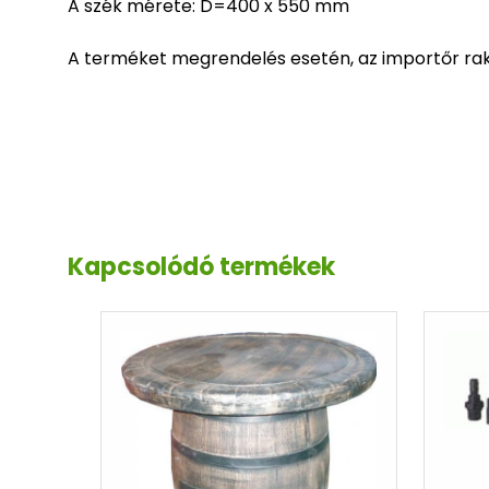
A szék mérete: D=400 x 550 mm
A terméket megrendelés esetén, az importőr raktá
Kapcsolódó termékek