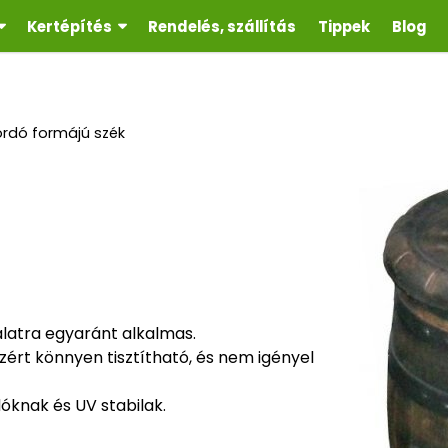
Kertépítés
Rendelés, szállítás
Tippek
Blog
rdó formájú szék
nálatra egyaránt alkalmas.
zért könnyen tisztítható, és nem igényel
óknak és UV stabilak.