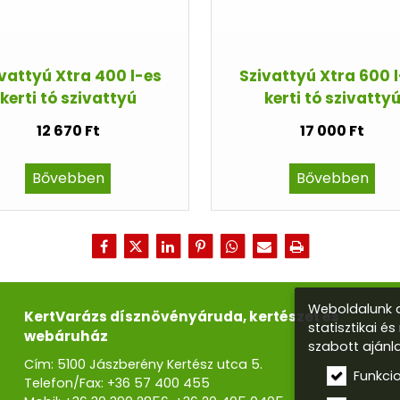
vattyú Xtra 400 l-es
Szivattyú Xtra 600 
kerti tó szivattyú
kerti tó szivatty
12 670 Ft
17 000 Ft
Bővebben
Bővebben
Weboldalunk a
KertVarázs dísznövényáruda, kertészet és
statisztikai é
webáruház
szabott ajánl
Cím: 5100 Jászberény Kertész utca 5.
Funkci
Telefon/Fax:
+36 57 400 455