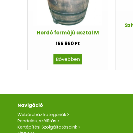
Szi
Hordó formájú asztal M
155 950 Ft
Bővebben
Navigáció
Webáruház kategóriák
Rendelés, szállítás
Kertépítési Szolgáltatásaink