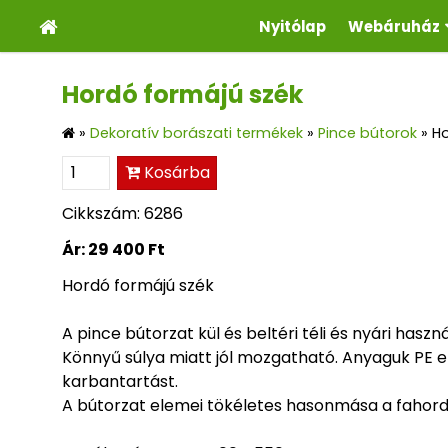
Nyitólap
Webáruház
Hordó formájú szék
»
Dekoratív borászati termékek
»
Pince bútorok
»
Ho
Kosárba
Cikkszám: 6286
Ár:
29 400 Ft
Hordó formájú szék
A pince bútorzat kül és beltéri téli és nyári hasz
Könnyű súlya miatt jól mozgatható. Anyaguk PE e
karbantartást.
A bútorzat elemei tökéletes hasonmása a fahord