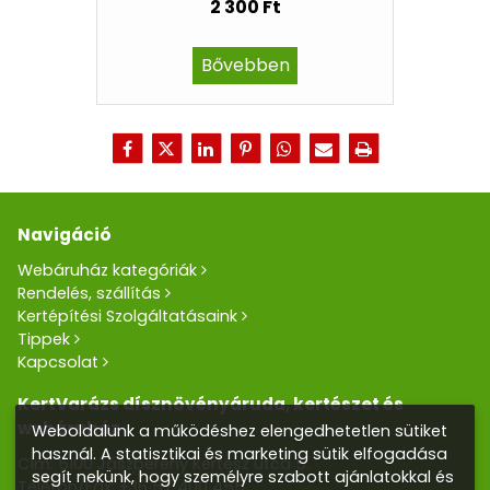
2 300 Ft
Bővebben
Navigáció
Webáruház kategóriák
Rendelés, szállítás
Kertépítési Szolgáltatásaink
Tippek
Kapcsolat
KertVarázs dísznövényáruda, kertészet és
webáruház
Weboldalunk a működéshez elengedhetetlen sütiket
használ. A statisztikai és marketing sütik elfogadása
Cím: 5100 Jászberény Kertész utca 5.
segít nekünk, hogy személyre szabott ajánlatokkal és
Telefon/Fax:
+36 57 400 455