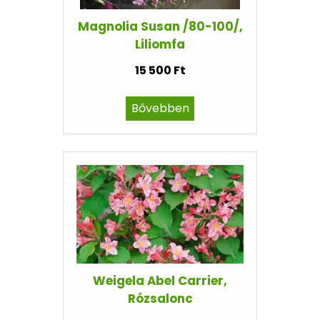
Magnolia Susan /80-100/,
Liliomfa
15 500 Ft
Bővebben
Weigela Abel Carrier,
Rózsalonc