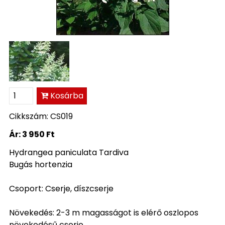
Kosárba
Cikkszám: CS019
Ár:
3 950 Ft
Hydrangea paniculata Tardiva
Bugás hortenzia
Csoport: Cserje, díszcserje
Növekedés: 2-3 m magasságot is elérő oszlopos
növekedésű cserje.