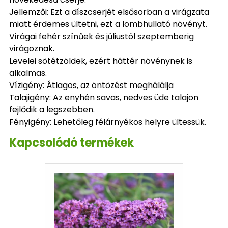
Jellemzői: Ezt a díszcserjét elsősorban a virágzata
miatt érdemes ültetni, ezt a lombhullató növényt.
Virágai fehér színűek és júliustól szeptemberig
virágoznak.
Levelei sötétzöldek, ezért háttér növénynek is
alkalmas.
Vízigény: Átlagos, az öntözést meghálálja
Talajigény: Az enyhén savas, nedves üde talajon
fejlődik a legszebben.
Fényigény: Lehetőleg félárnyékos helyre ültessük.
Kapcsolódó termékek