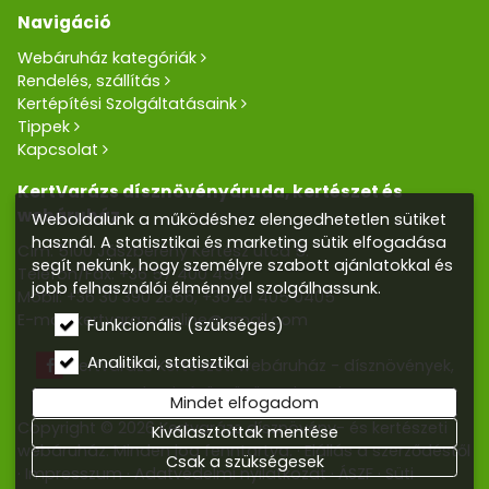
Navigáció
Webáruház kategóriák
Rendelés, szállítás
Kertépítési Szolgáltatásaink
Tippek
Kapcsolat
KertVarázs dísznövényáruda, kertészet és
webáruház
Weboldalunk a működéshez elengedhetetlen sütiket
használ. A statisztikai és marketing sütik elfogadása
Cím: 5100 Jászberény Kertész utca 5.
segít nekünk, hogy személyre szabott ajánlatokkal és
Telefon/Fax:
+36 57 400 455
jobb felhasználói élménnyel szolgálhassunk.
Mobil:
+36 30 390 2856
,
+36 20 405 0405
E-mail:
kertvarazs.online@gmail.com
Funkcionális (szükséges)
Analitikai, statisztikai
Kertvarázs Kertészeti webáruház - dísznövények,
kerti tó, öntözőrendszerek
Mindet elfogadom
Copyright © 2026 Kertvarázs dísznövény- és kertészeti
Kiválasztottak mentése
webáruház. Minden jog fenntartva.
Elállás a szerződéstől
Csak a szükségesek
Impresszum
Adatvédelmi nyilatkozat
ÁSZF
Süti