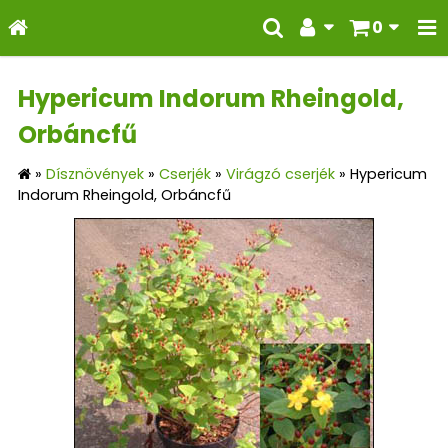
0
Hypericum Indorum Rheingold,
Orbáncfű
»
Dísznövények
»
Cserjék
»
Virágzó cserjék
»
Hypericum
Indorum Rheingold, Orbáncfű