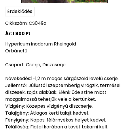
Érdeklődés
Cikkszám: CS049a
Ár:
1 800 Ft
Hypericum inodorum Rheingold
Orbáncfű
Csoport: Cserje, Díszcserje
Növekedés:1-1,2 m magas sárgászöld levelű cserje.
Jellemzői: Júliustól szeptemberig virágzik, termései
díszesek, tojás alakúak. Élénk üde színe miatt
mozgalmassá tehetjük vele a kertünket.
Vízigény: Közepes vízigényű díszcserje.
Talajigény: Átlagos kerti talajt kedvel.
Fényigény: Napos, félárnyékos helyet kedvel.
Télállóság: Fiatal korában a tövét takarni kell.