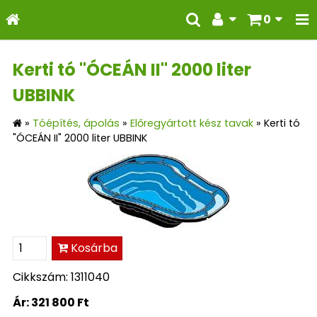
0
Kerti tó "ÓCEÁN II" 2000 liter
UBBINK
»
Tóépítés, ápolás
»
Előregyártott kész tavak
»
Kerti tó
"ÓCEÁN II" 2000 liter UBBINK
Kosárba
Cikkszám: 1311040
Ár:
321 800 Ft