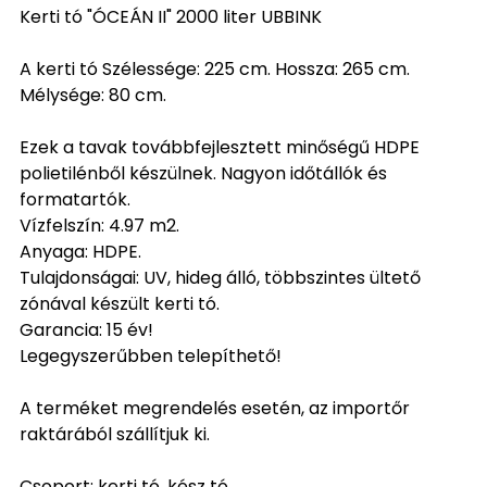
Kerti tó "ÓCEÁN II" 2000 liter UBBINK
A kerti tó Szélessége: 225 cm. Hossza: 265 cm.
Mélysége: 80 cm.
Ezek a tavak továbbfejlesztett minőségű HDPE
polietilénből készülnek. Nagyon időtállók és
formatartók.
Vízfelszín: 4.97 m2.
Anyaga: HDPE.
Tulajdonságai: UV, hideg álló, többszintes ültető
zónával készült kerti tó.
Garancia: 15 év!
Legegyszerűbben telepíthető!
A terméket megrendelés esetén, az importőr
raktárából szállítjuk ki.
Csoport: kerti tó, kész tó