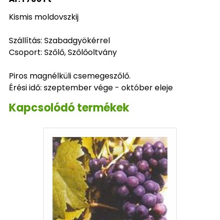
Kismis moldovszkij
Szállítás: Szabadgyökérrel
Csoport: Szőlő, Szőlőoltvány
Piros magnélküli csemegeszőlő.
Érési idő: szeptember vége - október eleje
Kapcsolódó termékek