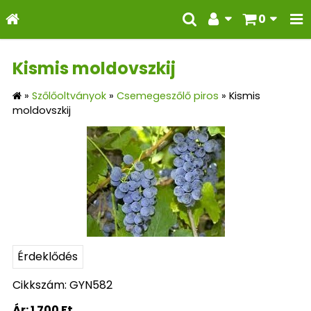
0
Kismis moldovszkij
»
Szőlőoltványok
»
Csemegeszőlő piros
»
Kismis
moldovszkij
Érdeklődés
Cikkszám: GYN582
Ár:
1 700 Ft