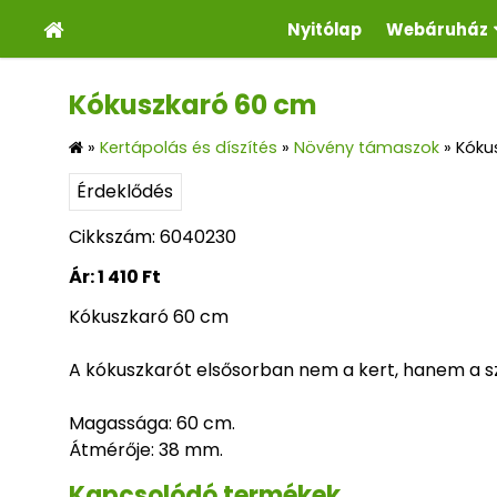
Nyitólap
Webáruház
Kókuszkaró 60 cm
»
Kertápolás és díszítés
»
Növény támaszok
»
Kóku
Érdeklődés
Cikkszám: 6040230
Ár:
1 410 Ft
Kókuszkaró 60 cm
A kókuszkarót elsősorban nem a kert, hanem a s
Magassága: 60 cm.
Átmérője: 38 mm.
Kapcsolódó termékek