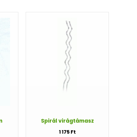
m
Spirál virágtámasz
1 175 Ft