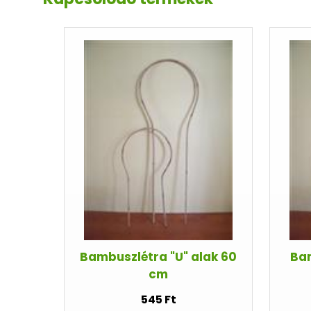
Bambuszlétra "U" alak 60
Bam
cm
545 Ft