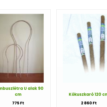
buszlétra U alak 90
cm
Kókuszkaró 120 c
775 Ft
2 860 Ft