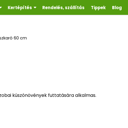
Kertépítés
Rendelés, szállítás
Tippek
Blog
szkaró 60 cm
zobai kúszónövények futtatására alkalmas.