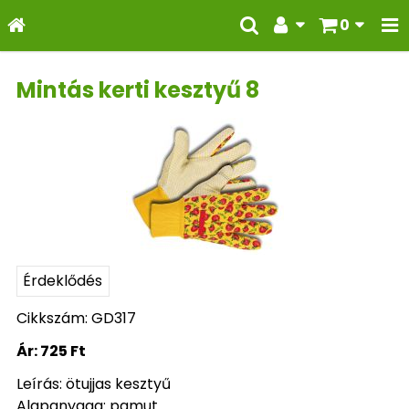
0
Mintás kerti kesztyű 8
Érdeklődés
Cikkszám: GD317
Ár:
725 Ft
Leírás: ötujjas kesztyű
Alapanyaga: pamut