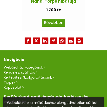
Nana, Törpe hibatuja
1 700 Ft
Bővebben
Navigáció
Webáruház kategóriák
Rendelés, szállítás
Kertépítési Szolgáltatásaink
Tippek
Kapcsolat
KertVarázs dísznövényáruda, kertészet és
webáruház
Weboldalunk a működéshez elengedhetetlen sütiket