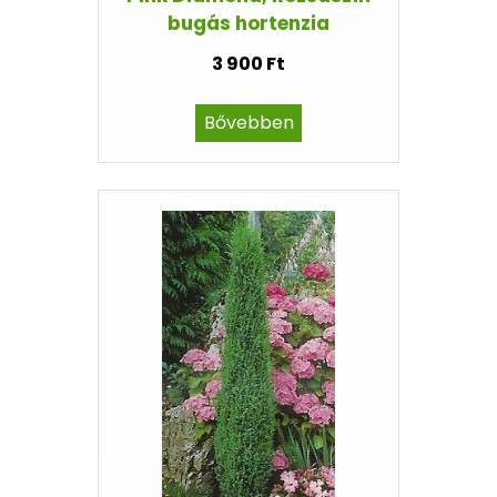
bugás hortenzia
3 900 Ft
Bővebben