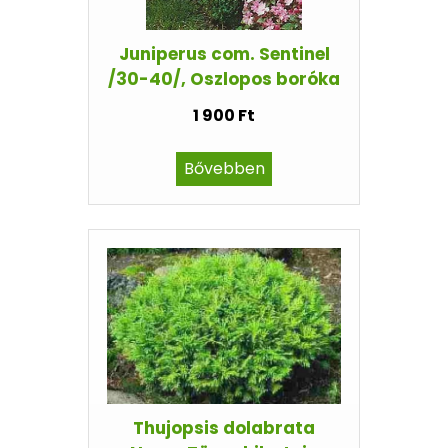
Juniperus com. Sentinel
/30-40/, Oszlopos boróka
1 900 Ft
Bővebben
Thujopsis dolabrata