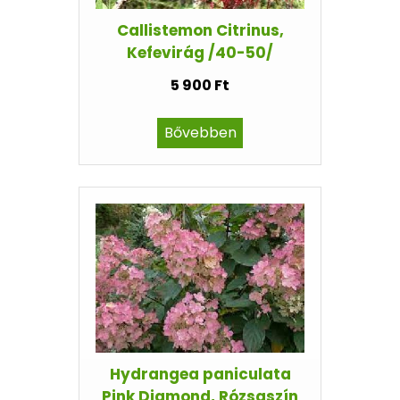
Callistemon Citrinus,
Kefevirág /40-50/
5 900 Ft
Bővebben
Hydrangea paniculata
Pink Diamond, Rózsaszín