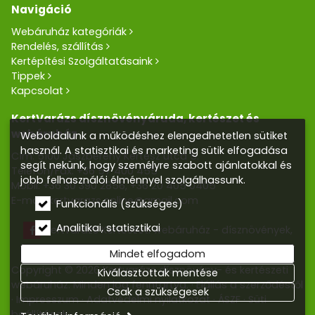
Navigáció
Webáruház kategóriák
Rendelés, szállítás
Kertépítési Szolgáltatásaink
Tippek
Kapcsolat
KertVarázs dísznövényáruda, kertészet és
webáruház
Weboldalunk a működéshez elengedhetetlen sütiket
használ. A statisztikai és marketing sütik elfogadása
Cím: 5100 Jászberény Kertész utca 5.
segít nekünk, hogy személyre szabott ajánlatokkal és
Telefon/Fax:
+36 57 400 455
jobb felhasználói élménnyel szolgálhassunk.
Mobil:
+36 30 390 2856
,
+36 20 405 0405
E-mail:
kertvarazs.online@gmail.com
Funkcionális (szükséges)
Analitikai, statisztikai
Kertvarázs Kertészeti webáruház - dísznövények,
kerti tó, öntözőrendszerek
Mindet elfogadom
Copyright © 2026 Kertvarázs dísznövény- és kertészeti
Kiválasztottak mentése
webáruház. Minden jog fenntartva.
Elállás a szerződéstől
Csak a szükségesek
Impresszum
Adatvédelmi nyilatkozat
ÁSZF
Süti
beállítások