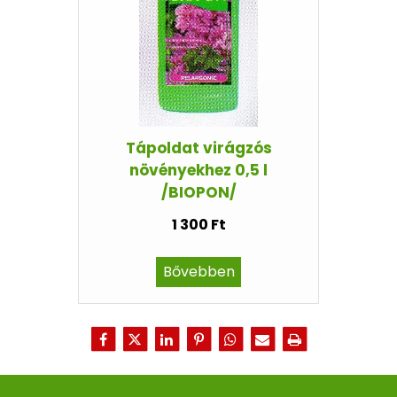
Tápoldat virágzós
növényekhez 0,5 l
/BIOPON/
1 300 Ft
Bővebben