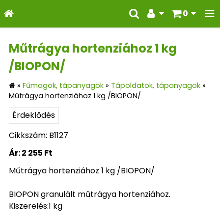
0
Műtrágya hortenziához 1 kg
/BIOPON/
»
Fűmagok, tápanyagok
»
Tápoldatok, tápanyagok
»
Műtrágya hortenziához 1 kg /BIOPON/
Érdeklődés
Cikkszám: B1127
Ár:
2 255 Ft
Műtrágya hortenziához 1 kg /BIOPON/
BIOPON granulált műtrágya hortenziához.
Kiszerelés:1 kg