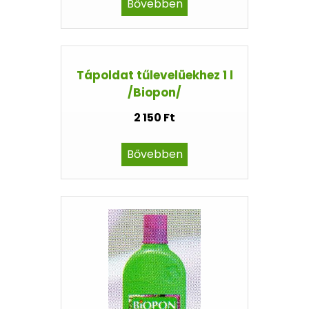
Bővebben
Tápoldat tűlevelüekhez 1 l
/Biopon/
2 150 Ft
Bővebben