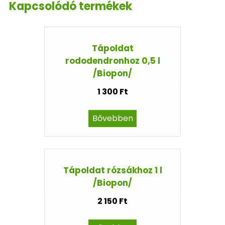
Kapcsolódó termékek
Tápoldat
rododendronhoz 0,5 l
/Biopon/
1 300 Ft
Bővebben
Tápoldat rózsákhoz 1 l
/Biopon/
2 150 Ft