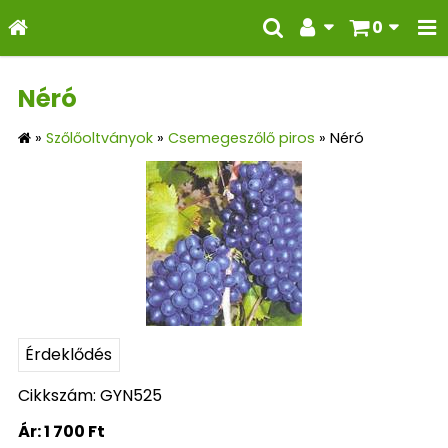
0
Néró
»
Szőlőoltványok
»
Csemegeszőlő piros
»
Néró
Érdeklődés
Cikkszám: GYN525
Ár:
1 700 Ft