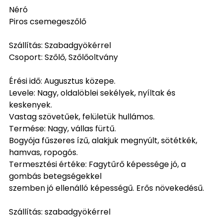
Néró
Piros csemegeszőlő
Szállítás: Szabadgyökérrel
Csoport: Szőlő, Szőlőoltvány
Érési idő: Augusztus közepe.
Levele: Nagy, oldalöblei sekélyek, nyíltak és
keskenyek.
Vastag szövetűek, felületük hullámos.
Termése: Nagy, vállas fürtű.
Bogyója fűszeres ízű, alakjuk megnyúlt, sötétkék,
hamvas, ropogós.
Termesztési értéke: Fagytűrő képessége jó, a
gombás betegségekkel
szemben jó ellenálló képességű. Erős növekedésű.
Szállítás: szabadgyökérrel