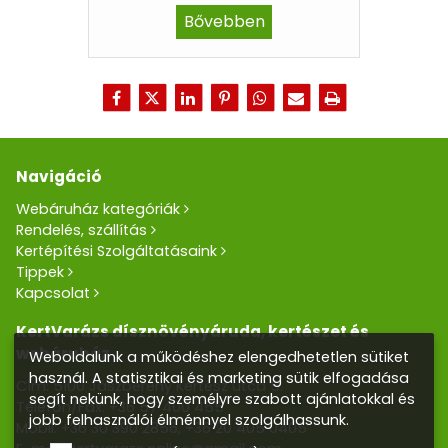
Bővebben
Navigáció
Webáruház kategóriák
Rendelés, szállítás
Kertépítési Szolgáltatásaink
Tippek
Kapcsolat
KertVarázs dísznövényáruda, kertészet és
webáruház
Weboldalunk a működéshez elengedhetetlen sütiket
használ. A statisztikai és marketing sütik elfogadása
Cím: 5100 Jászberény Kertész utca 5.
segít nekünk, hogy személyre szabott ajánlatokkal és
Telefon/Fax:
+36 57 400 455
jobb felhasználói élménnyel szolgálhassunk.
Mobil:
+36 30 390 2856
,
+36 20 405 0405