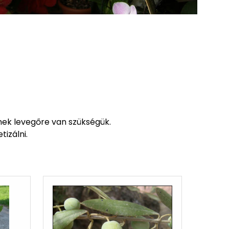
knek levegőre van szükségük.
izálni.