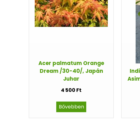
Acer palmatum Orange
Dream /30-40/, Japán
Ind
Juhar
Asim
4 500 Ft
Bővebben