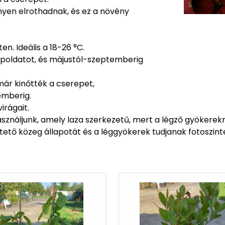
nyen elrothadnak, és ez a növény
n. Ideális a 18-26 °C.
ápoldatot, és májustól-szeptemberig
már kinőtték a cserepet,
temberig.
irágait.
asználjunk, amely laza szerkezetű, mert a légző gyökere
ltető közeg állapotát és a léggyökerek tudjanak fotoszintet