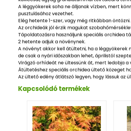
A léggyökerek soha ne álljanak vízben, mert kön
pusztulásához vezethet.
Elég hetente 1-szer, vagy még ritkábban öntözni.
Az orchideák jól érzik magukat szobahőmérséklete
Tápoldatozásra használjunk speciális orchidea t
2 hetente adjuk a növénynek.
A növényt akkor kell átültetni, ha a léggyökerek 
de csak a nyári időszakban lehet, áprilistól szep
Virágzó orhídeát ne ültessünk át, mert ledobja a v
Átültetéshez speciális orchidea ültető közeget h
Az ültető edény átlátszó legyen, hogy lássuk az ü
Kapcsolódó termékek