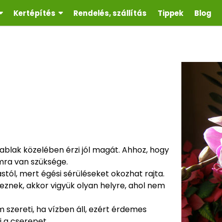
Kertépítés
Rendelés, szállítás
Tippek
Blog
 ablak közelében érzi jól magát. Ahhoz, hogy
mra van szüksége.
tól, mert égési sérüléseket okozhat rajta.
eznek, akkor vigyük olyan helyre, ahol nem
szereti, ha vízben áll, ezért érdemes
i a cserepet.