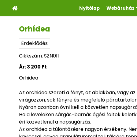
Nyitólap
Webáruház
Orhídea
Érdeklődés
Cikkszám: SZN011
Ár:
3 200 Ft
Orhidea
Az orchidea szereti a fényt, az ablakban, vagy az
virágozzon, sok fényre és megfelelő páratartalo
Nyáron azonban óvni kell a közvetlen napsugárzás
Ha a leveleken sárgás-barnás égési foltok keletk
éri közvetlenül a napsugárzás.
Az orchidea a túlöntözésre nagyon érzékeny. Nem 
kaviccsal, agyag granulátummal teli tálcára tenn