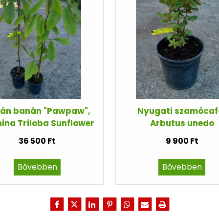
ián banán "Pawpaw",
Nyugati szamócaf
ina Triloba Sunflower
Arbutus unedo
36 500 Ft
9 900 Ft
Bővebben
Bővebben