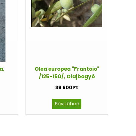
a,
Olea europea "Frantoio"
/125-150/, Olajbogyó
39 500 Ft
Bővebben