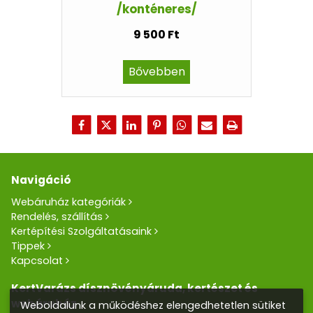
/konténeres/
9 500 Ft
Bővebben
Navigáció
Webáruház kategóriák
Rendelés, szállítás
Kertépítési Szolgáltatásaink
Tippek
Kapcsolat
KertVarázs dísznövényáruda, kertészet és
webáruház
Weboldalunk a működéshez elengedhetetlen sütiket