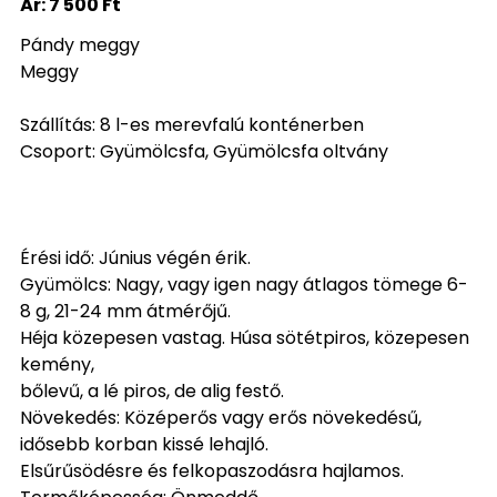
Ár:
7 500 Ft
Pándy meggy
Meggy
Szállítás: 8 l-es merevfalú konténerben
Csoport: Gyümölcsfa, Gyümölcsfa oltvány
Érési idő: Június végén érik.
Gyümölcs: Nagy, vagy igen nagy átlagos tömege 6-
8 g, 21-24 mm átmérőjű.
Héja közepesen vastag. Húsa sötétpiros, közepesen
kemény,
bőlevű, a lé piros, de alig festő.
Növekedés: Középerős vagy erős növekedésű,
idősebb korban kissé lehajló.
Elsűrűsödésre és felkopaszodásra hajlamos.