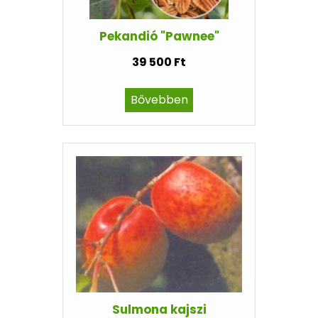
Pekandió "Pawnee"
39 500 Ft
Bővebben
Sulmona kajszi