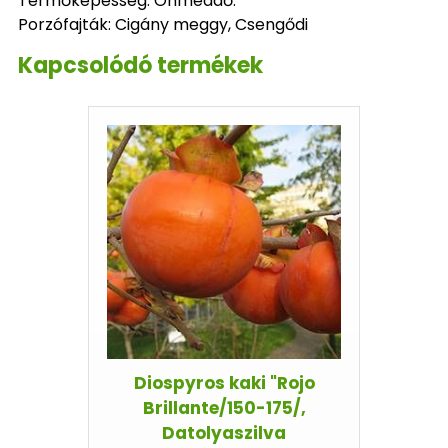
Termőképesség: Önmeddő.
Porzófajták: Cigány meggy, Csengődi
Kapcsolódó termékek
Diospyros kaki "Rojo
Brillante/150-175/,
Datolyaszilva