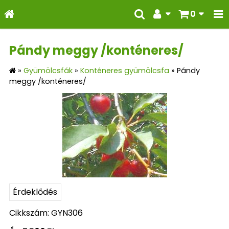
0
Pándy meggy /konténeres/
»
Gyümölcsfák
»
Konténeres gyümölcsfa
»
Pándy
meggy /konténeres/
Érdeklődés
Cikkszám: GYN306