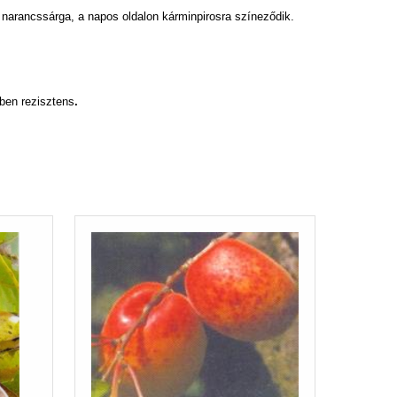
 narancssárga, a napos oldalon kárminpirosra színeződik.
mben
rezisztens
.