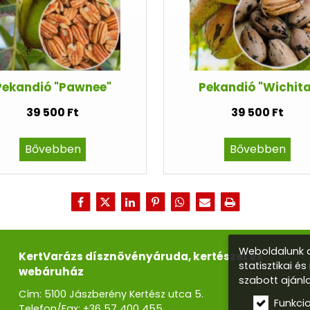
Pekandió "Pawnee"
Pekandió "Wichita
39 500 Ft
39 500 Ft
Bővebben
Bővebben
Weboldalunk a
KertVarázs dísznövényáruda, kertészet és
statisztikai é
webáruház
szabott ajánl
Cím: 5100 Jászberény Kertész utca 5.
Funkci
Telefon/Fax:
+36 57 400 455