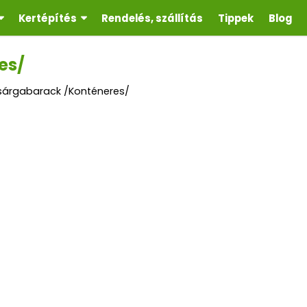
Kertépítés
Rendelés, szállítás
Tippek
Blog
es/
sárgabarack /Konténeres/