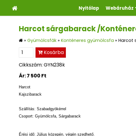
Nyitólap
Webáruház
Harcot sárgabarack /Konténer
»
Gyümölcsfák
»
Konténeres gyümölcsfa
»
Harcot 
Kosárba
Cikkszám: GYN238k
Ár:
7 500 Ft
Harcot
Kajszibarack
Szállítás: Szabadgyökérrel
Csoport: Gyümölcsfa, Sárgabarack
Érési idő: Július közepén, végén szedhető.