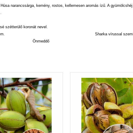
ú. Húsa narancssárga, kemény, rostos, kellemesen aromás ízű. A gyümölcshéj
.
sé szétterülő koronát nevel.
rem.
Sharka vírussal sze
Önmeddő