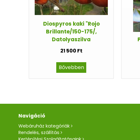
Diospyros kaki "Rojo
Brillante/150-175/,
Datolyaszilva
21 500 Ft
Bővebben
Navigáció
Webáruház kategóriák
Rendelés, szállítás
Kertépítési Szolgáltatásaink