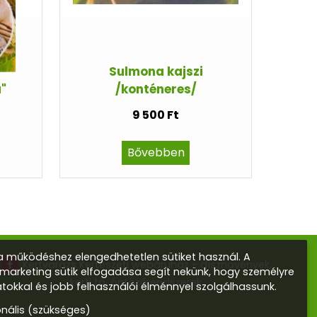
Sulmona kajszi
"
/konténeres/
9 500 Ft
Bővebben
 működéshez elengedhetetlen sütiket használ. A
Kertvarázs Kertészeti webáruház - dísznövények,
s marketing sütik elfogadása segít nekünk, hogy személyre
kerti tó, öntözőrendszerek
atokkal és jobb felhasználói élménnyel szolgálhassunk.
onális (szükséges)