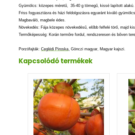
Gyümölcs: közepes méretű,
35-40 g tömegű, kissé lapított alak
Friss fogyasztásra és házi feldolgozásra egyaránt kiváló gyümölcs
Magbaváló, magbele édes.
Növekedés: Fája közepes növekedésű, előbb felfelé törő, majd kis
Termőképesség: Korán termőre fordul, rendszeresen és bőven te
Porzófajták:
Ceglédi Piroska
,
Gönczi magyar
,
Magyar kajszi
.
Kapcsolódó termékek