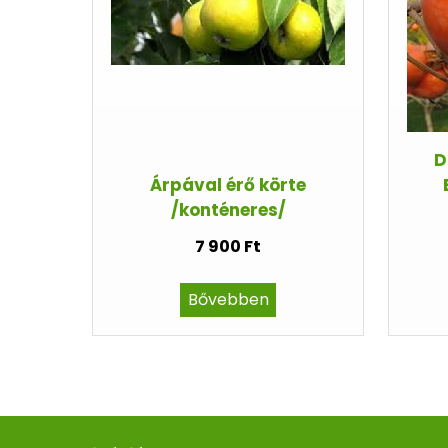
D
Árpával érő körte
/konténeres/
7 900 Ft
Bővebben