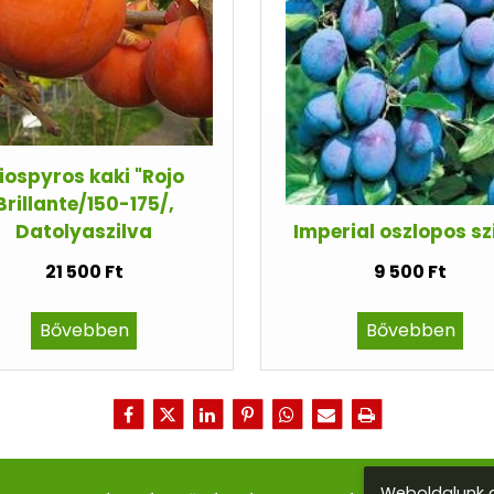
iospyros kaki "Rojo
Brillante/150-175/,
Datolyaszilva
Imperial oszlopos sz
21 500 Ft
9 500 Ft
Bővebben
Bővebben
Weboldalunk a