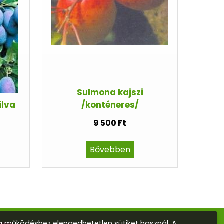
Sulmona kajszi
ilva
/konténeres/
9 500 Ft
Bővebben
 működéshez elengedhetetlen sütiket használ. A