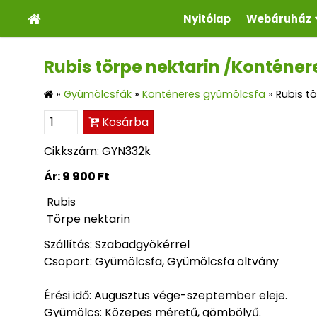
Nyitólap
Webáruház
Rubis törpe nektarin /Konténer
»
Gyümölcsfák
»
Konténeres gyümölcsfa
»
Rubis t
Kosárba
Cikkszám: GYN332k
Ár:
9 900 Ft
Rub
Törpe nektarin
Szállítás: Szabadgyökérrel
Csoport: Gyümölcsfa, Gyümölcsfa oltvány
Érési idő: Augusztus vége-szeptember eleje.
Gyümölcs: Közepes mér