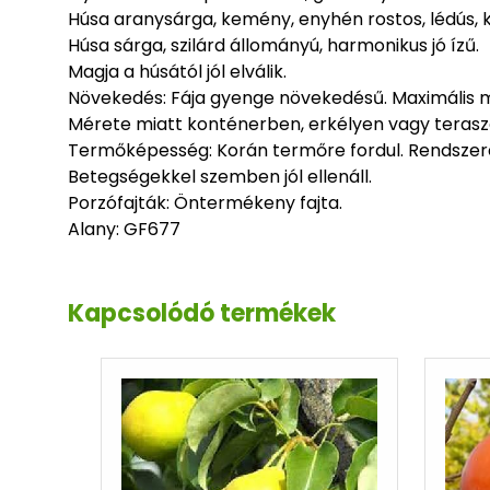
Húsa aranysárga, kemény, enyhén rostos, lédús, k
Húsa sárga, szilárd állományú, harmonikus jó ízű.
Magja a húsától jól elválik.
Növekedés: Fája gyenge növekedésű. Maxi
Mérete miatt konténerben, erkélyen vagy teraszon
Termőképesség: Korán termőre fordul. Rendszer
Betegségekkel szemben jól ellenáll.
Porzófajták: Önter
Alany: GF677
Kapcsolódó termékek