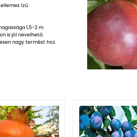
ellemes ízű.
mális magassága 1,5-2 m.
 is jól nevelhető.
esen nagy termést hoz.
mékeny fajta.