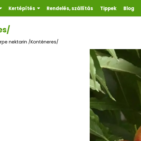
Kertépítés
Rendelés, szállítás
Tippek
Blog
es/
örpe nektarin /Konténeres/
is
etű, gömbölyű.