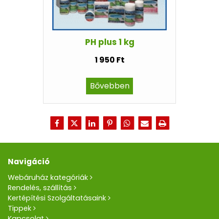
PH plus 1 kg
1 950 Ft
Bővebben
Navigáció
Webáruház kategóriák
Rendelés, szállítás
Kertépítési Szolgáltatásaink
Tippek
Kapcsolat