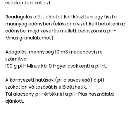
csökkenteni kell azt.
Beadagolás előtt oldatot kell készíteni egy tiszta
műanyag edényben (először a vizet kell betölteni az
edénybe, majd keverés mellett beleszórni a pH-
Minus granulátumot).
Adagolási mennyiség 10 m3 medencevízre
számítva:
100 g pH-Minus kb. 0,1-gyel csökkenti a pH-t.
A környezeti hatások (pl. a savas eső) a pH
szokatlan változását is előidézhetik.
Túl alacsony pH-értéknél a pH-Plus használata
ajánlott.