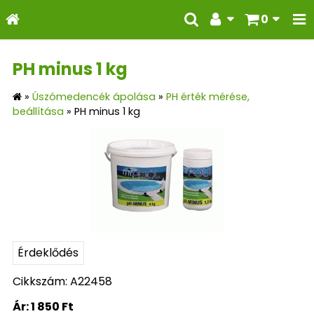
0
PH minus 1 kg
»
Úszómedencék ápolása
»
PH érték mérése,
beállítása
»
PH minus 1 kg
Érdeklődés
Cikkszám: A22458
Ár:
1 850 Ft