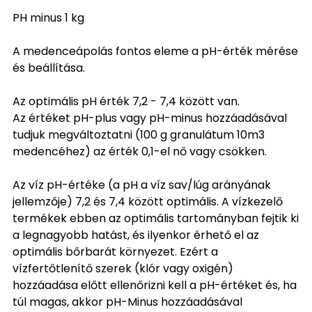
PH minus 1 kg
A medenceápolás fontos eleme a pH-érték mérése
és beállítása.
Az optimális pH érték 7,2 - 7,4 között van.
Az értéket pH-plus vagy pH-minus hozzáadásával
tudjuk megváltoztatni (100 g granulátum 10m3
medencéhez) az érték 0,1-el nő vagy csökken.
Az víz pH-értéke (a pH a víz sav/lúg arányának
jellemzője) 7,2 és 7,4 között optimális. A vízkezelő
termékek ebben az optimális tartományban fejtik ki
a legnagyobb hatást, és ilyenkor érhető el az
optimális bőrbarát környezet. Ezért a
vízfertőtlenítő szerek (klór vagy oxigén)
hozzáadása előtt ellenőrizni kell a pH-értéket és, ha
túl magas, akkor pH-Minus hozzáadásával