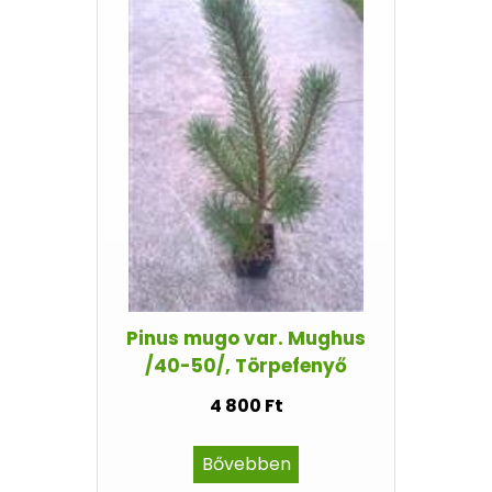
Pinus mugo var. Mughus
/40-50/, Törpefenyő
4 800 Ft
Bővebben