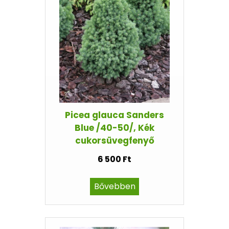
Picea glauca Sanders
Blue /40-50/, Kék
cukorsüvegfenyő
6 500 Ft
Bővebben