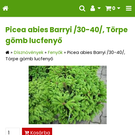
0
Picea abies Barryi /30-40/, Törpe
gömb lucfenyő
»
Dísznövények
»
Fenyők
»
Picea abies Barryi /30-40/,
Törpe gömb lucfenyő
Kosárba