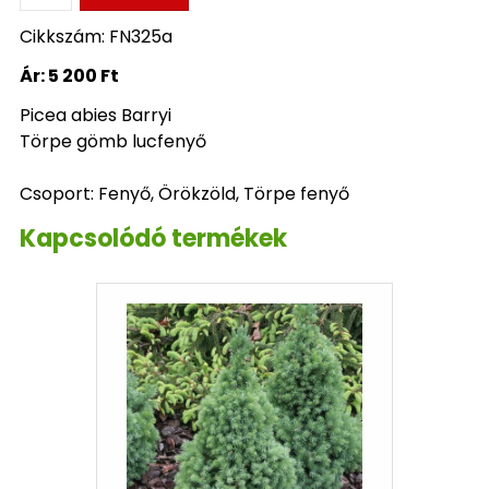
Cikkszám: FN325a
Ár:
5 200 Ft
Picea abies Barryi
Törpe gömb lucfenyő
Csoport: Fenyő, Örökzöld, Törpe fenyő
Kapcsolódó termékek