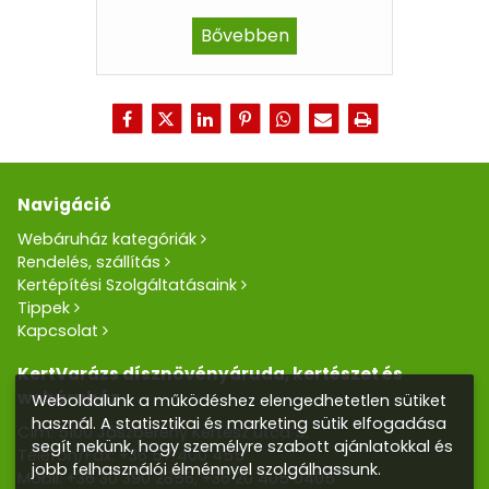
Bővebben
Navigáció
Webáruház kategóriák
Rendelés, szállítás
Kertépítési Szolgáltatásaink
Tippek
Kapcsolat
KertVarázs dísznövényáruda, kertészet és
webáruház
Weboldalunk a működéshez elengedhetetlen sütiket
használ. A statisztikai és marketing sütik elfogadása
Cím: 5100 Jászberény Kertész utca 5.
segít nekünk, hogy személyre szabott ajánlatokkal és
Telefon/Fax:
+36 57 400 455
jobb felhasználói élménnyel szolgálhassunk.
Mobil:
+36 30 390 2856
,
+36 20 405 0405