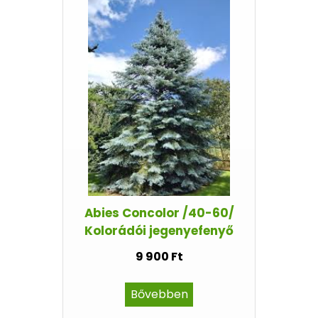
Abies Concolor /40-60/
Kolorádói jegenyefenyő
9 900 Ft
Bővebben