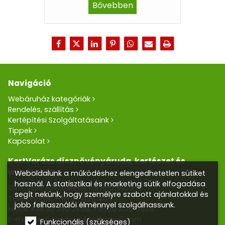
Bővebben
Navigáció
Webáruház kategóriák
Rendelés, szállítás
Kertépítési Szolgáltatásaink
Tippek
Kapcsolat
KertVarázs dísznövényáruda, kertészet és
webáruház
Weboldalunk a működéshez elengedhetetlen sütiket
használ. A statisztikai és marketing sütik elfogadása
Cím: 5100 Jászberény Kertész utca 5.
segít nekünk, hogy személyre szabott ajánlatokkal és
Telefon/Fax:
+36 57 400 455
jobb felhasználói élménnyel szolgálhassunk.
Mobil:
+36 30 390 2856
,
+36 20 405 0405
E-mail:
kertvarazs.online@gmail.com
Funkcionális (szükséges)