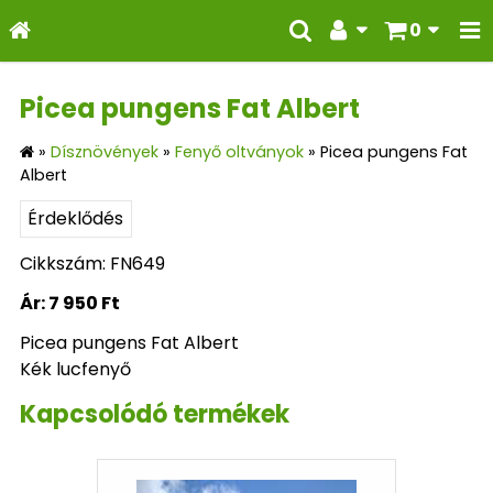
0
Picea pungens Fat Albert
»
Dísznövények
»
Fenyő oltványok
»
Picea pungens Fat
Albert
Érdeklődés
Cikkszám: FN649
Ár:
7 950 Ft
Picea pungens Fat Albert
Kék lucfenyő
Kapcsolódó termékek