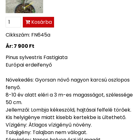
Kosárba
Cikkszám: FN645a
Ár:
7 900 Ft
Pinus sylvestris Fastigiata
Európai erdeifenyő
Növekedés: Gyorsan növő nagyon karcsú oszlopos
fenyő.
8-10 év alatt eléri a 3 m-es magasságot, szélessége
50 cm.
Jellemzői: Lombja kékeszöld, hajtásai felfelé törőek.
Kis helyigénye miatt kisebb kertekbe is ültethető.
Vízigény: Átlagos vízigényű növény.
Talajigény: Talajban nem válogat.
Fényigény: Napos helyen érzi jól magát.