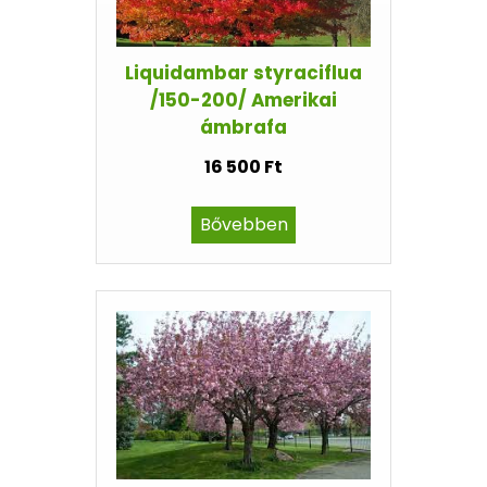
Liquidambar styraciflua
/150-200/ Amerikai
ámbrafa
16 500 Ft
Bővebben