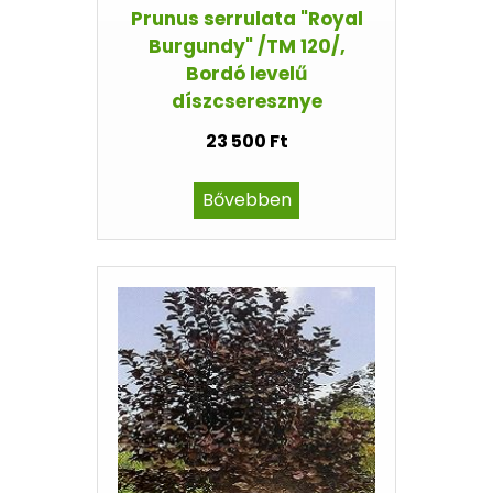
Prunus serrulata "Royal
Burgundy" /TM 120/,
Bordó levelű
díszcseresznye
23 500 Ft
Bővebben