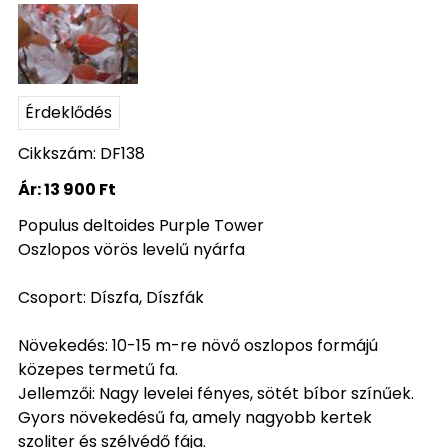
Érdeklődés
Cikkszám: DF138
Ár:
13 900 Ft
Populus deltoides Purple Tower
Oszlopos vörös levelű nyárfa
Csoport: Díszfa, Díszfák
Növekedés: 10-15 m-re növő oszlopos formájú
közepes termetű fa.
Jellemzői: Nagy levelei fényes, sötét bíbor színűek.
Gyors növekedésű fa, amely nagyobb kertek
szoliter és szélvédő fája.