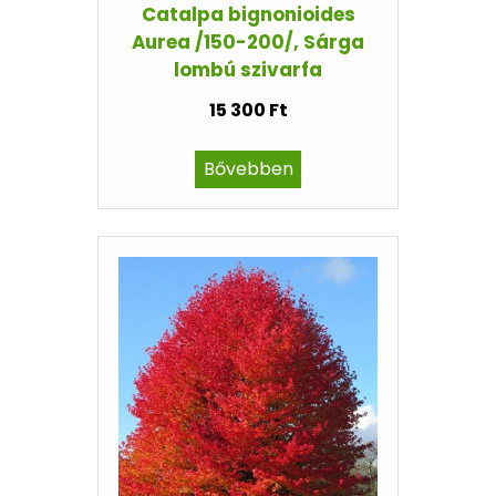
Catalpa bignonioides
Aurea /150-200/, Sárga
lombú szivarfa
15 300 Ft
Bővebben