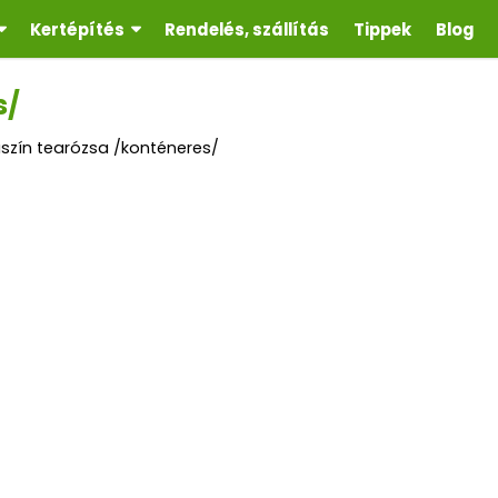
Kertépítés
Rendelés, szállítás
Tippek
Blog
s/
szín tearózsa /konténeres/