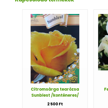
Citromsárga tearózsa
F
Sunblest /konténeres/
2 500 Ft