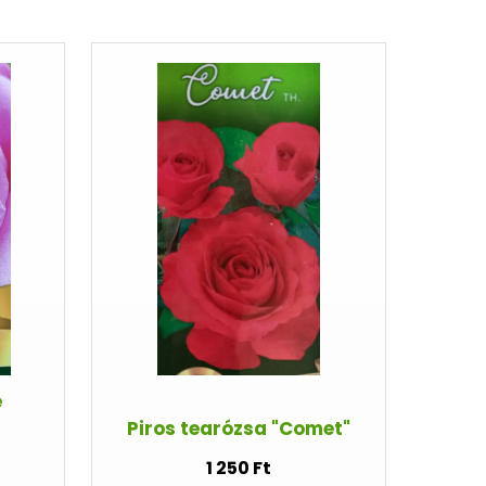
e
Piros tearózsa "Comet"
1 250 Ft