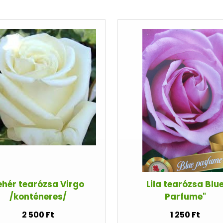
ehér tearózsa Virgo
Lila tearózsa Blu
/konténeres/
Parfume"
2 500 Ft
1 250 Ft