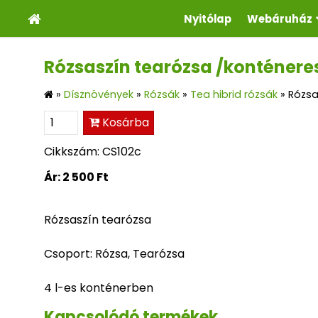
Nyitólap
Webáruház
Rózsaszín tearózsa /konténere
»
Dísznövények
»
Rózsák
»
Tea hibrid rózsák
»
Rózsa
Kosárba
Cikkszám: CS102c
Ár:
2 500 Ft
Rózsaszín tearózsa
Csoport: Rózsa, Tearózsa
4 l-es konténerben
Kapcsolódó termékek