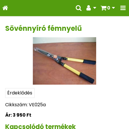
0
Sövénnyíró fémnyelű
Érdeklődés
Cikkszám: VE025a
Ár:
3 950 Ft
Kapcsolódó termékek