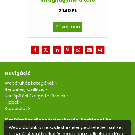
2 140 Ft
Bővebben
Navigáció
Webáruház kategóriák
Rendelés, szállítás
Kertépítési Szolgáltatásaink
Tippek
Kapcsolat
KertVarázs dísznövényáruda, kertészet és
webáruház
Weboldalunk a működéshez elengedhetetlen sütiket
használ. A statisztikai és marketing sütik elfogadása