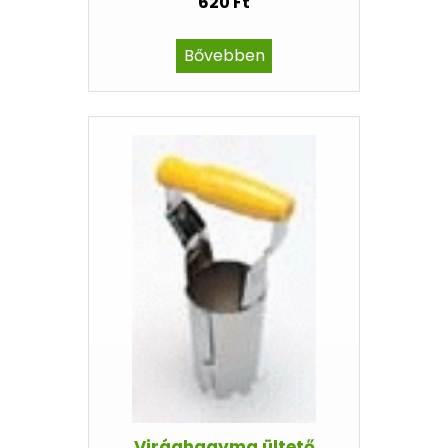
620 Ft
Bővebben
Virághagyma ültető