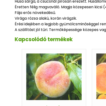
Húsa sárga, a csúcsnál pirosan erezett. Húsállomá
Éretten félig magvaváló. Magja közepesen kicsi (
Fája erős növekedésű.
Virága rózsa alakú, korán virágzik.
Érési idejében a legjobb gyümölcsminőséggel ren
A szállítást jól tűri. Termőképessége közepes vagy
Kapcsolódó termékek