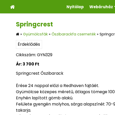
Nyitólap
Webáruház
Springcrest
»
Gyümölcsfák
»
Őszibarackfa csemeték
»
Springcr
Érdeklődés
Cikkszám: GYN329
Ár:
3 700 Ft
Springcrest Őszibarack
Érése 24 nappal előzi a Redhaven fajtáét.
Gyümölcse közepes méretű, átlagos tömege 100 
Enyhén lapított gömb alakú.
Felülete gyengén molyhos, sárga alapszínét 70-
takarja.