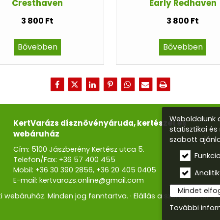
Cresthaven
Early Redhaven
3 800 Ft
3 800 Ft
Bővebben
Bővebben
Weboldalunk a
KertVarázs dísznövényáruda, kertészet és
statisztikai é
webáruház
szabott ajánl
Cím: 5100 Jászberény Kertész utca 5.
Funkci
Telefon/Fax:
+36 57 400 455
Mobil:
+36 30 390 2856
,
+36 20 405 0405
Analitik
E-mail:
kertvarazs.online@gmail.com
Mindet elf
i webáruház. Minden jog fenntartva.
Elállás a szerződéstől
I
További info