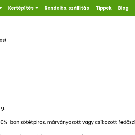
Kertépítés
Rendelés, szállítás
Tippek
Blog
est
g.
90%-ban sötétpiros, márványozott vagy csíkozott fedősz