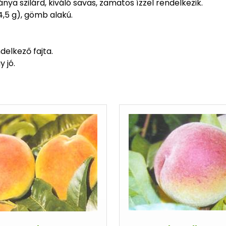
nya szilárd, kiváló savas, zamatos ízzel rendelkezik.
4,5 g), gömb alakú.
delkező fajta.
 jó.