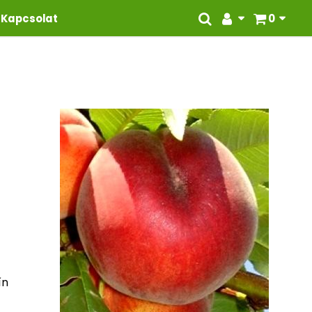
Kapcsolat
0
ín