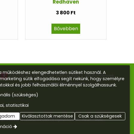
Redhaven
3 800 Ft
Bővebben
 működéshez elengedhetetlen sütiket használ. A
Kertvarázs Kertészeti webáruház - dísznövények,
s marketing sütik elfogadása segít nekünk, hogy személyre
kerti tó, öntözőrendszerek
atokkal és jobb felhasználói élménnyel szolgálhassunk.
onális (szükséges)
ai, statisztikai
ogadom
Kiválasztottak mentése
Csak a szükségesek
mpresszum
Adatvédelmi nyilatkozat
ÁSZF
Süti
rmáció