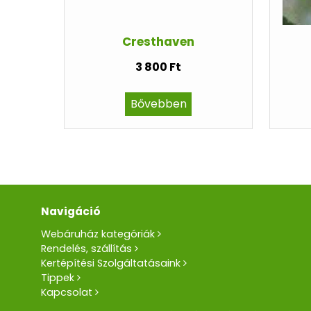
Cresthaven
3 800 Ft
Bővebben
Navigáció
Webáruház kategóriák
Rendelés, szállítás
Kertépítési Szolgáltatásaink
Tippek
Kapcsolat