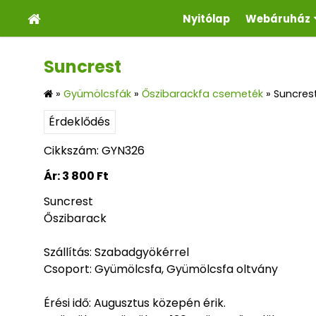
Nyitólap
Webáruház
Suncrest
»
Gyümölcsfák
»
Őszibarackfa csemeték
»
Suncres
Érdeklődés
Cikkszám: GYN326
Ár:
3 800 Ft
Suncrest
Őszibarack
Szállítás: Szabadgyökérrel
Csoport: Gyümölcsfa, Gyümölcsfa oltvány
Érési idő: Augusztus közepén érik.