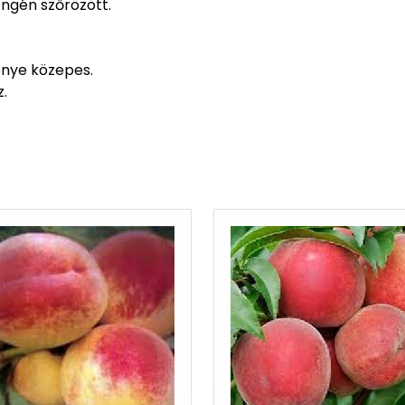
ngén szőrözött.
énye közepes.
.