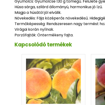
Gyümölcs: Gyümölcse 130 g tömegű. Felülete gye
Húsa sárga, szilárd állományú, harmonikus jó ízű.
Magja a húsától jól elválik.
Növekedés: Fája középerős növekedésű. Hidegig
Termőképesség: Rendszeresen nagy termést hoz
Virágai korán nyílnak.
Porzófajták: Öntermékeny fajta.
Kapcsolódó termékek