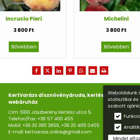
Incrucio Pieri
Michelini
3 800 Ft
3 800 Ft
Bővebben
Bővebben
Weboldalunk a
KertVarázs dísznövényáruda, kertészet és
statisztikai é
webáruház
szabott ajánl
Cím: 5100 Jászberény Kertész utca 5.
Funkci
Telefon/Fax:
+36 57 400 455
Mobil:
+36 30 390 2856
,
+36 20 405 0405
Analitik
E-mail:
kertvarazs.online@gmail.com
Mindet elf