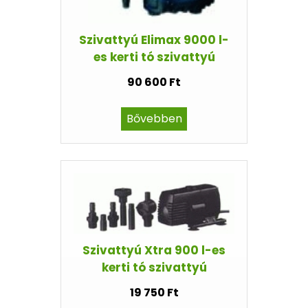
Szivattyú Elimax 9000 l-
es kerti tó szivattyú
90 600 Ft
Bővebben
Szivattyú Xtra 900 l-es
kerti tó szivattyú
19 750 Ft