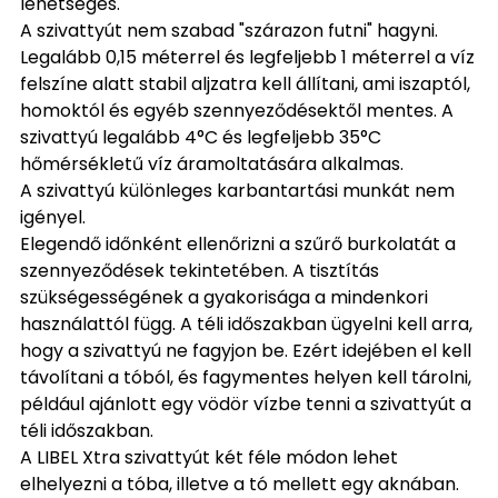
lehetséges.
A szivattyút nem szabad "szárazon futni" hagyni.
Legalább 0,15 méterrel és legfeljebb 1 méterrel a víz
felszíne alatt stabil aljzatra kell állítani, ami iszaptól,
homoktól és egyéb szennyeződésektől mentes. A
szivattyú legalább 4°C és legfeljebb 35°C
hőmérsékletű víz áramoltatására alkalmas.
A szivattyú különleges karbantartási munkát nem
igényel.
Elegendő időnként ellenőrizni a szűrő burkolatát a
szennyeződések tekintetében. A tisztítás
szükségességének a gyakorisága a mindenkori
használattól függ. A téli időszakban ügyelni kell arra,
hogy a szivattyú ne fagyjon be. Ezért idejében el kell
távolítani a tóból, és fagymentes helyen kell tárolni,
például ajánlott egy vödör vízbe tenni a szivattyút a
téli időszakban.
A LIBEL Xtra szivattyút két féle módon lehet
elhelyezni a tóba, illetve a tó mellett egy aknában.