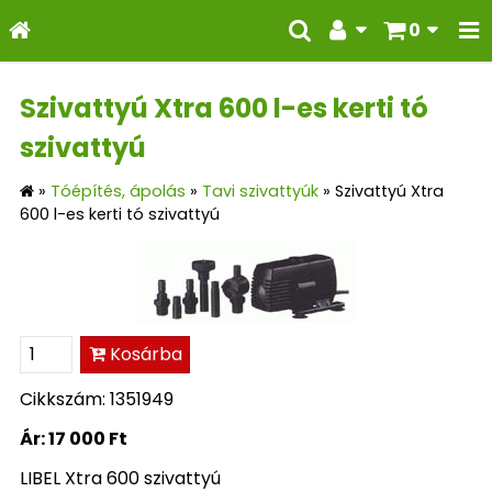
0
Szivattyú Xtra 600 l-es kerti tó
szivattyú
»
Tóépítés, ápolás
»
Tavi szivattyúk
»
Szivattyú Xtra
600 l-es kerti tó szivattyú
Kosárba
Cikkszám: 1351949
Ár:
17 000 Ft
LIBEL Xtra 600 szivattyú