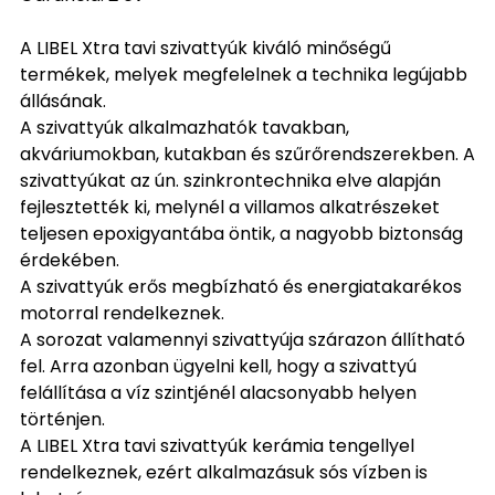
A LIBEL Xtra tavi szivattyúk kiváló minőségű
termékek, melyek megfelelnek a technika legújabb
állásának.
A szivattyúk alkalmazhatók tavakban,
akváriumokban, kutakban és szűrőrendszerekben. A
szivattyúkat az ún. szinkrontechnika elve alapján
fejlesztették ki, melynél a villamos alkatrészeket
teljesen epoxigyantába öntik, a nagyobb biztonság
érdekében.
A szivattyúk erős megbízható és energiatakarékos
motorral rendelkeznek.
A sorozat valamennyi szivattyúja szárazon állítható
fel. Arra azonban ügyelni kell, hogy a szivattyú
felállítása a víz szintjénél alacsonyabb helyen
történjen.
A LIBEL Xtra tavi szivattyúk kerámia tengellyel
rendelkeznek, ezért alkalmazásuk sós vízben is