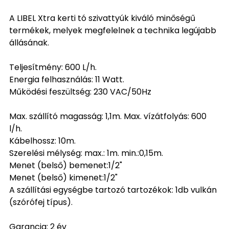
A LIBEL Xtra kerti tó szivattyúk kiváló minőségű
termékek, melyek megfelelnek a technika legújabb
állásának.
Teljesítmény: 600 L/h.
Energia felhasználás: 11 Watt.
Működési feszültség: 230 VAC/50Hz
Max. szállító magasság: 1,1m. Max. vízátfolyás: 600
l/h.
Kábelhossz: 10m.
Szerelési mélység: max.: 1m. min.:0,15m.
Menet (belső) bemenet:1/2"
Menet (belső) kimenet:1/2"
A szállítási egységbe tartozó tartozékok: 1db vulkán
(szórófej típus).
Garancia: 2 év