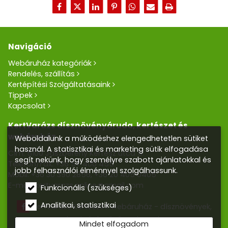
Navigáció
Webáruház kategóriák
Rendelés, szállítás
Kertépítési Szolgáltatásaink
Tippek
Kapcsolat
KertVarázs dísznövényáruda, kertészet és
webáruház
Weboldalunk a működéshez elengedhetetlen sütiket
használ. A statisztikai és marketing sütik elfogadása
Cím: 5100 Jászberény Kertész utca 5.
segít nekünk, hogy személyre szabott ajánlatokkal és
Telefon/Fax:
+36 57 400 455
jobb felhasználói élménnyel szolgálhassunk.
Mobil:
+36 30 390 2856
,
+36 20 405 0405
E-mail:
kertvarazs.online@gmail.com
Funkcionális (szükséges)
Analitikai, statisztikai
Kertvarázs Kertészeti webáruház - dísznövények,
kerti tó, öntözőrendszerek
Mindet elfogadom