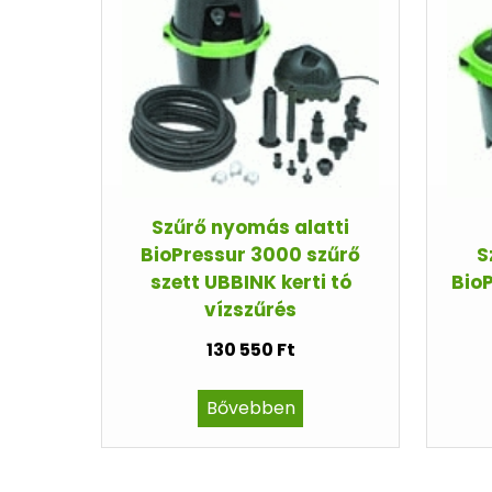
Szűrő nyomás alatti
BioPressur 3000 szűrő
S
szett UBBINK kerti tó
Bio
vízszűrés
130 550 Ft
Bővebben