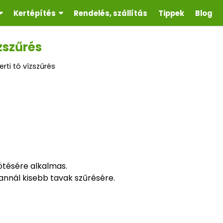
Kertépítés
Rendelés, szállítás
Tippek
Blog
ízszűrés
erti tó vízszűrés
ötésére alkalmas.
 annál kisebb tavak szűrésére.