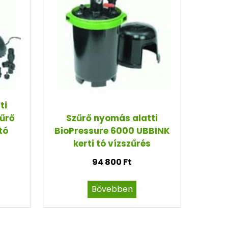
ti
zűrő
Szűrő nyomás alatti
tó
BioPressure 6000 UBBINK
kerti tó vízszűrés
94 800 Ft
Bővebben