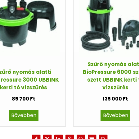
Szűrő nyomás alat
zűrő nyomás alatti
BioPressure 6000 s
Pressure 3000 UBBINK
szett UBBINK kerti 
kerti tó vízszűrés
vízszűrés
85 700 Ft
135 000 Ft
Bővebben
Bővebben