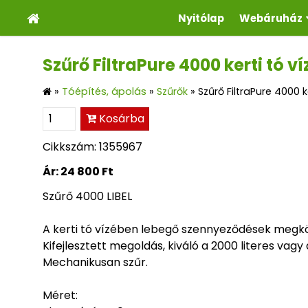
Nyitólap
Webáruház
Szűrő FiltraPure 4000 kerti tó v
»
Tóépítés, ápolás
»
Szűrők
»
Szűrő FiltraPure 4000 k
Kosárba
Cikkszám: 1355967
Ár:
24 800 Ft
Szűrő 4000 LIBEL
A kerti tó vízében lebegő szennyeződések megk
Kifejlesztett megoldás, kiváló a 2000 literes vagy
Mechanikusan szűr.
Méret: