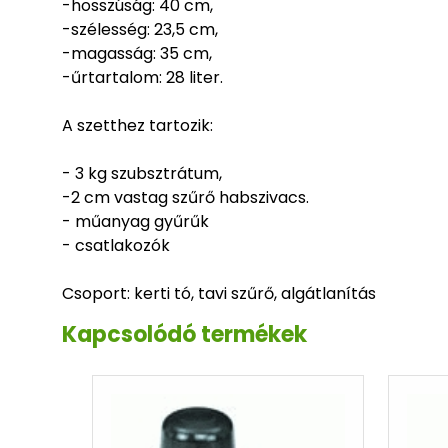
-hosszúság: 40 cm,
-szélesség: 23,5 cm,
-magasság: 35 cm,
-űrtartalom: 28 liter.
A szetthez tartozik:
- 3 kg szubsztrátum,
-2 cm vastag szűrő habszivacs.
- műanyag gyűrűk
- csatlakozók
Csoport: kerti tó, tavi szűrő, algátlanítás
Kapcsolódó termékek