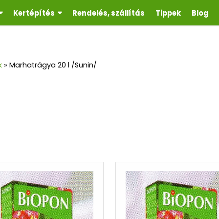
Kertépítés
Rendelés, szállítás
Tippek
Blog
k
»
Marhatrágya 20 l /Sunin/