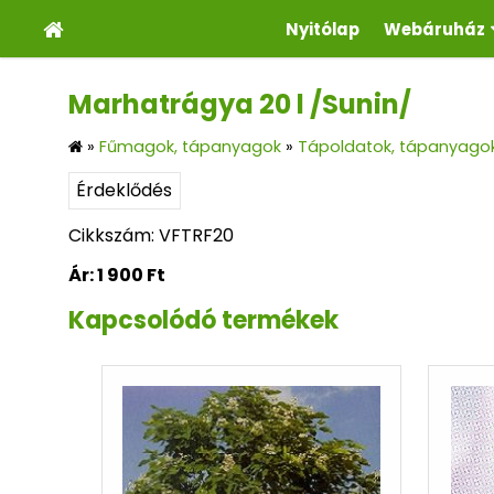
Nyitólap
Webáruház
Marhatrágya 20 l /Sunin/
»
Fűmagok, tápanyagok
»
Tápoldatok, tápanyago
Érdeklődés
Cikkszám: VFTRF20
Ár:
1 900 Ft
Kapcsolódó termékek