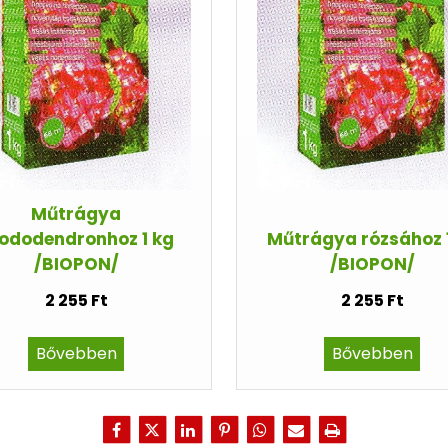
Műtrágya
ododendronhoz 1 kg
Műtrágya rózsához 
/BIOPON/
/BIOPON/
2 255 Ft
2 255 Ft
Bővebben
Bővebben