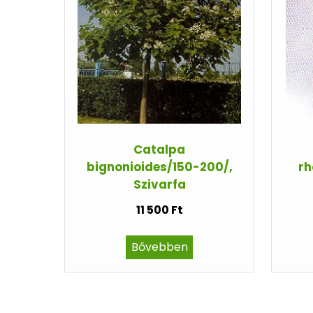
Catalpa
bignonioides/150-200/,
rh
Szivarfa
11 500 Ft
Bővebben