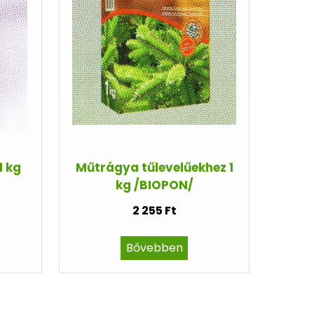
1 kg
Műtrágya tűlevelűekhez 1
kg /BIOPON/
2 255 Ft
Bővebben