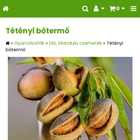
0
Tétényi bőtermő
»
Gyümölcsfák
»
Dió, Mandula csemeték
»
Tétényi
bőtermő