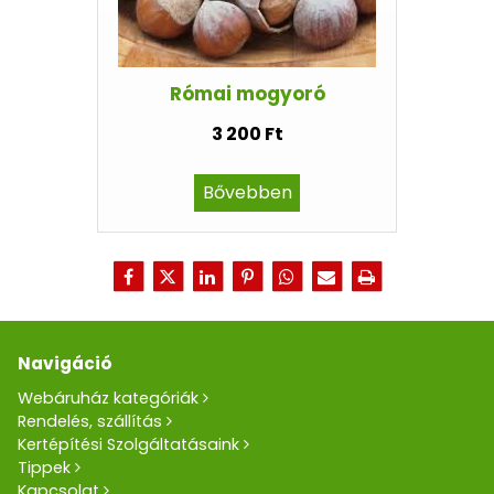
Római mogyoró
3 200 Ft
Bővebben
Navigáció
Webáruház kategóriák
Rendelés, szállítás
Kertépítési Szolgáltatásaink
Tippek
Kapcsolat