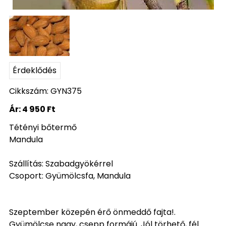
Érdeklődés
Cikkszám: GYN375
Ár:
4 950 Ft
Tétényi bőtermő
Mandula
Szállítás: Szabadgyökérrel
Csoport: Gyümölcsfa, Mandula
Szeptember közepén érő önmeddő fajta!.
Gyümölcse nagy, csepp formájú. Jól törhető, fél