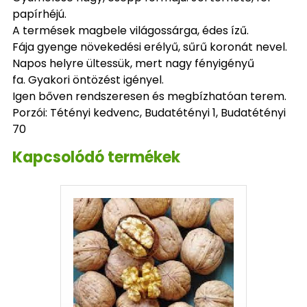
papírhéjú.
A termések magbele világossárga, édes ízű.
Fája gyenge növekedési erélyű, sűrű koronát nevel.
Napos helyre ültessük, mert nagy fényigényű
fa. Gyakori öntözést igényel.
Igen bőven rendszeresen és megbízhatóan terem.
Porzói: Tétényi kedvenc, Budatétényi 1, Budatétényi
70
Kapcsolódó termékek