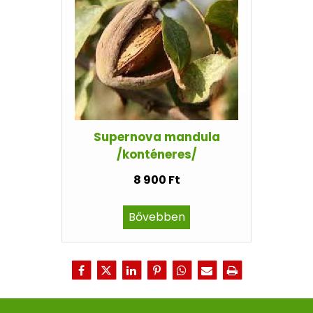
Supernova mandula
/konténeres/
8 900 Ft
Bővebben