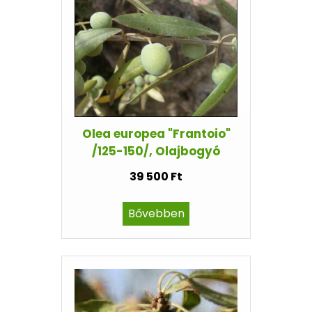
Olea europea "Frantoio"
/125-150/, Olajbogyó
39 500 Ft
Bővebben