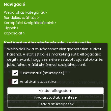
Navigáció
Webáruház kategóriák
Rendelés, szállítás
Kertépítési Szolgáltatásaink
Tippek
Kapcsolat
KertVarázs dísznövényáruda, kertészet és
webáruház
Weboldalunk a működéshez elengedhetetlen sütiket
használ. A statisztikai és marketing sütik elfogadása
Cím: 5100 Jászberény Kertész utca 5.
segít nekünk, hogy személyre szabott ajánlatokkal és
Telefon/Fax:
+36 57 400 455
jobb felhasználói élménnyel szolgálhassunk.
Mobil:
+36 30 390 2856
,
+36 20 405 0405
E-mail:
kertvarazs.online@gmail.com
Funkcionális (szükséges)
Analitikai, statisztikai
Kertvarázs Kertészeti webáruház - dísznövények,
kerti tó, öntözőrendszerek
Mindet elfogadom
Copyright © 2026 Kertvarázs dísznövény- és kertészeti
Kiválasztottak mentése
webáruház. Minden jog fenntartva.
Elállás a szerződéstől
Csak a szükségesek
Impresszum
Adatvédelmi nyilatkozat
ÁSZF
Süti