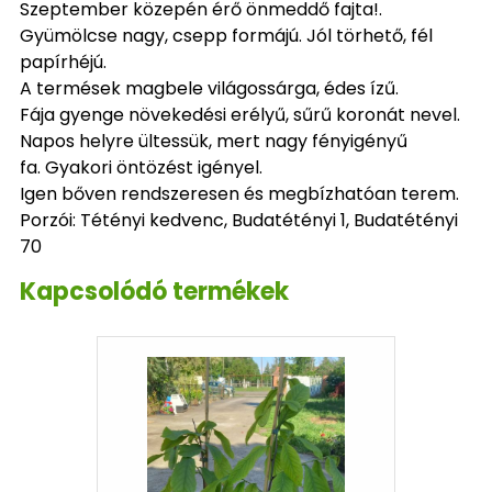
Szeptember közepén érő önmeddő fajta!.
Gyümölcse nagy, csepp formájú. Jól törhető, fél
papírhéjú.
A termések magbele világossárga, édes ízű.
Fája gyenge növekedési erélyű, sűrű koronát nevel.
Napos helyre ültessük, mert nagy fényigényű
fa. Gyakori öntözést igényel.
Igen bőven rendszeresen és megbízhatóan terem.
Porzói: Tétényi kedvenc, Budatétényi 1, Budatétényi
70
Kapcsolódó termékek