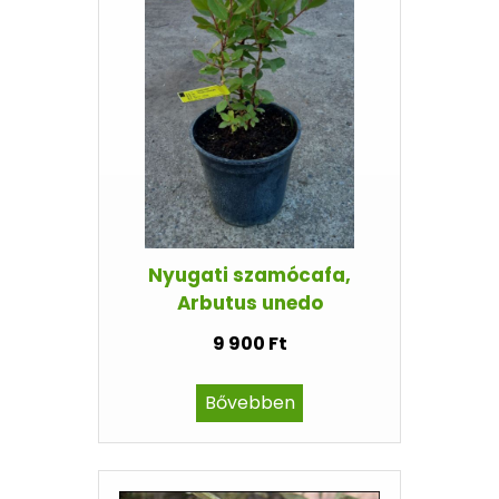
Nyugati szamócafa,
Arbutus unedo
9 900 Ft
Bővebben