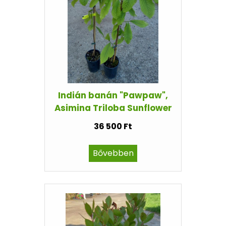
Indián banán "Pawpaw",
Asimina Triloba Sunflower
36 500 Ft
Bővebben