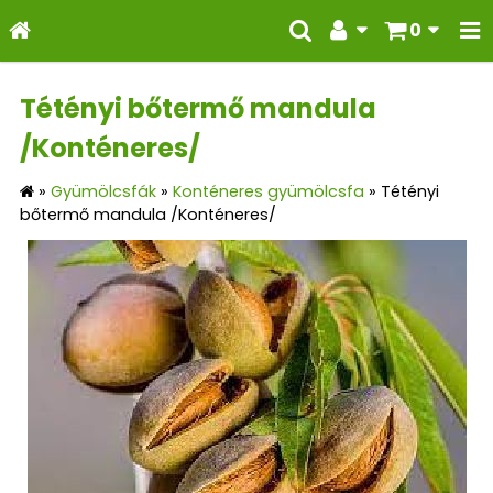
0
Tétényi bőtermő mandula
/Konténeres/
»
Gyümölcsfák
»
Konténeres gyümölcsfa
»
Tétényi
bőtermő mandula /Konténeres/