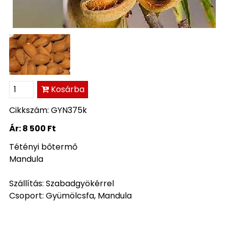
Kosárba
Cikkszám: GYN375k
Ár:
8 500 Ft
Tétényi bőtermő
Mandula
Szállítás: Szabadgyökérrel
Csoport: Gyümölcsfa, Mandula