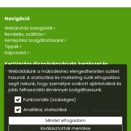
Navigáció
Webáruház kategóriák
Rendelés, szállítás
Kertépítési Szolgáltatásaink
Tippek
Kapcsolat
KertVarázs dísznövényáruda, kertészet és
webáruház
Weboldalunk a működéshez elengedhetetlen sütiket
használ. A statisztikai és marketing sütik elfogadása
Cím: 5100 Jászberény Kertész utca 5.
segít nekünk, hogy személyre szabott ajánlatokkal és
Telefon/Fax:
+36 57 400 455
jobb felhasználói élménnyel szolgálhassunk.
Mobil:
+36 30 390 2856
,
+36 20 405 0405
E-mail:
kertvarazs.online@gmail.com
Funkcionális (szükséges)
Analitikai, statisztikai
Kertvarázs Kertészeti webáruház - dísznövények,
kerti tó, öntözőrendszerek
Mindet elfogadom
Copyright © 2026 Kertvarázs dísznövény- és kertészeti
Kiválasztottak mentése