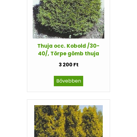
Thuja occ. Kobold /30-
40/, Törpe gömb thuja
3 200 Ft
Bővebben