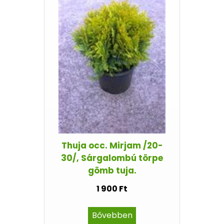
Thuja occ. Mirjam /20-
30/, Sárgalombú törpe
gömb tuja.
1 900 Ft
Bővebben