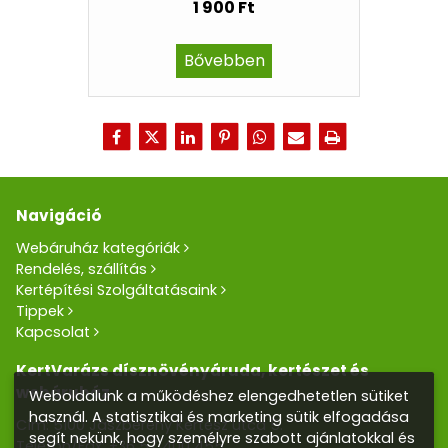
1 900 Ft
Bővebben
Navigáció
Webáruház kategóriák
Rendelés, szállítás
Kertépítési Szolgáltatásaink
Tippek
Kapcsolat
KertVarázs dísznövényáruda, kertészet és
webáruház
Weboldalunk a működéshez elengedhetetlen sütiket
használ. A statisztikai és marketing sütik elfogadása
Cím: 5100 Jászberény Kertész utca 5.
segít nekünk, hogy személyre szabott ajánlatokkal és
Telefon/Fax:
+36 57 400 455