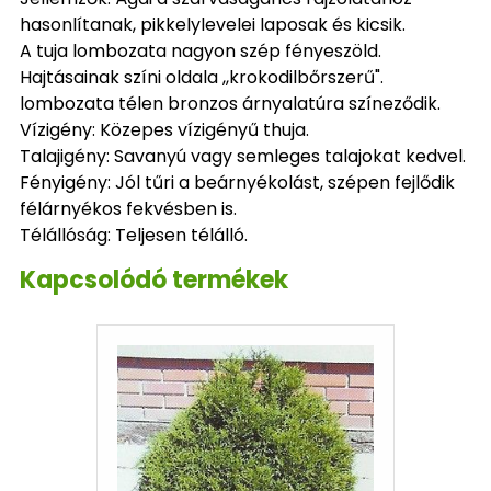
hasonlítanak, pikkelylevelei laposak és kicsik.
A tuja lombozata nagyon szép fényeszöld.
Hajtásainak színi oldala ,,krokodilbőrszerű".
lombozata télen bronzos árnyalatúra színeződik.
Vízigény: Közepes vízigényű thuja.
Talajigény: Savanyú vagy semleges talajokat kedvel.
Fényigény: Jól tűri a beárnyékolást, szépen fejlődik
félárnyékos fekvésben is.
Télállóság: Teljesen télálló.
Kapcsolódó termékek