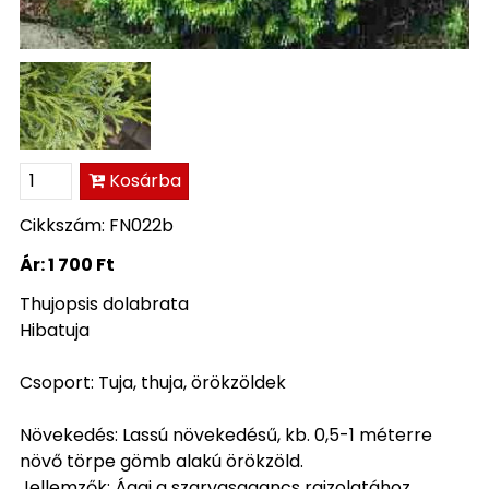
Kosárba
Cikkszám: FN022b
Ár:
1 700 Ft
Thujopsis dolabrata
Hibatuja
Csoport: Tuja, thuja, örökzöldek
Növekedés: Lassú növekedésű, kb. 0,5-1 méterre
növő törpe gömb alakú örökzöld.
Jellemzők: Ágai a szarvasagancs rajzolatához