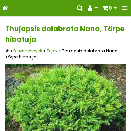
0
Thujopsis dolabrata Nana, Törpe
hibatuja
»
Dísznövények
»
Tuják
»
Thujopsis dolabrata Nana,
Törpe hibatuja