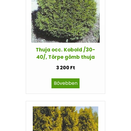
Thuja occ. Kobold /30-
40/, Törpe gömb thuja
3 200 Ft
Bővebben