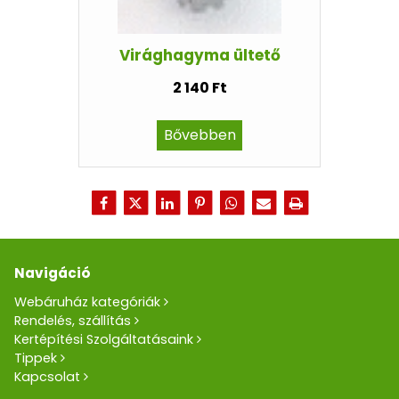
Virághagyma ültető
2 140 Ft
Bővebben
Navigáció
Webáruház kategóriák
Rendelés, szállítás
Kertépítési Szolgáltatásaink
Tippek
Kapcsolat