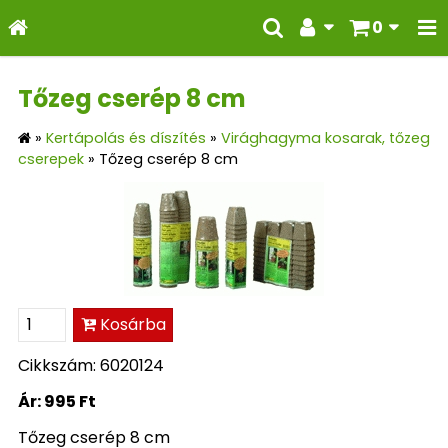
0
Tőzeg cserép 8 cm
»
Kertápolás és díszítés
»
Virághagyma kosarak, tőzeg
cserepek
»
Tőzeg cserép 8 cm
Kosárba
Cikkszám: 6020124
Ár:
995 Ft
Tőzeg cserép 8 cm