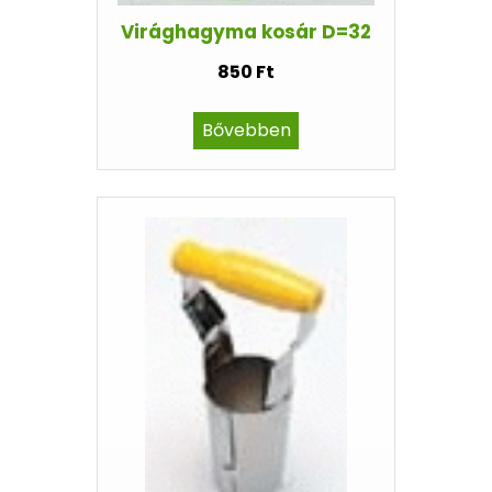
Virághagyma kosár D=32
850 Ft
Bővebben