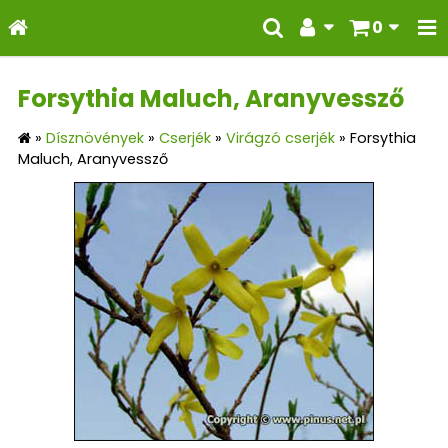
0
Forsythia Maluch, Aranyvessző
»
Dísznövények
»
Cserjék
»
Virágzó cserjék
»
Forsythia
Maluch, Aranyvessző