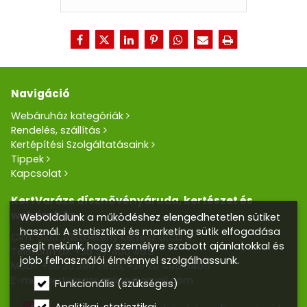
Navigáció
Webáruház kategóriák
Rendelés, szállítás
Kertépítési Szolgáltatásaink
Tippek
Kapcsolat
KertVarázs dísznövényáruda, kertészet és
webáruház
Weboldalunk a működéshez elengedhetetlen sütiket
használ. A statisztikai és marketing sütik elfogadása
Cím: 5100 Jászberény Kertész utca 5.
segít nekünk, hogy személyre szabott ajánlatokkal és
Telefon/Fax:
+36 57 400 455
jobb felhasználói élménnyel szolgálhassunk.
Mobil:
+36 30 390 2856
,
+36 20 405 0405
E-mail:
kertvarazs.online@gmail.com
Funkcionális (szükséges)