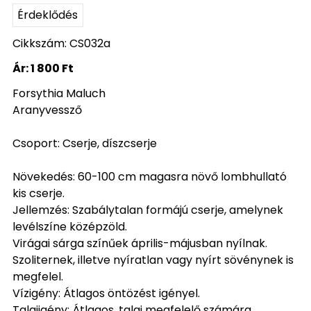
Érdeklődés
Cikkszám: CS032a
Ár:
1 800 Ft
Forsythia Maluch
Aranyvessző
Csoport: Cserje, díszcserje
Növekedés: 60-100 cm magasra növő lombhullató
kis cserje.
Jellemzés: Szabálytalan formájú cserje, amelynek
levélszíne középzöld.
Virágai sárga színűek április-májusban nyílnak.
Szoliternek, illetve nyíratlan vagy nyírt sövénynek is
megfelel.
Vízigény: Átlagos öntözést igényel.
Talajigény: Átlagos, talaj megfelelő számára.