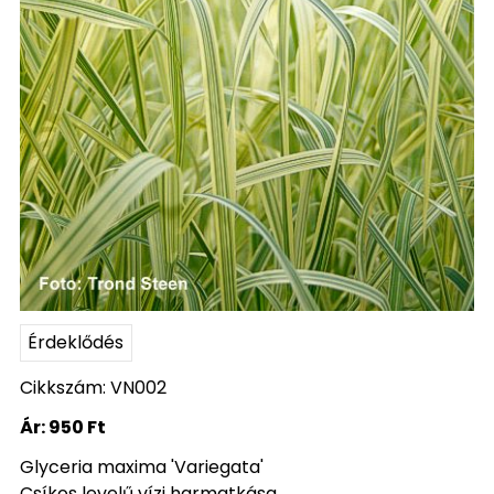
Érdeklődés
Cikkszám: VN002
Ár:
950 Ft
Glyceria maxima 'Variegata'
Csíkos levelű vízi harmatkása