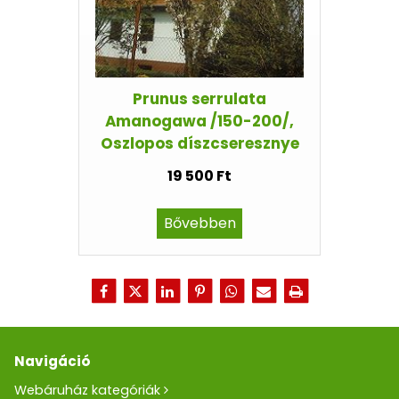
Prunus serrulata
Amanogawa /150-200/,
Oszlopos díszcseresznye
19 500 Ft
Bővebben
Navigáció
Webáruház kategóriák